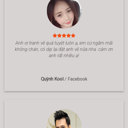
Anh ơi tranh vẽ quá tuyệt luôn ạ, em cứ ngắm mãi
không chán, có dịp lại đặt anh vẽ nữa nha. cảm ơn
anh rất nhiều ạ!
Quỳnh Kool
/
Facebook