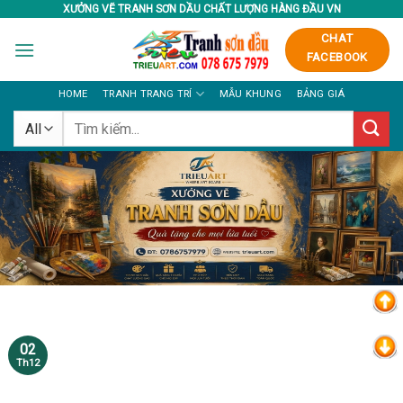
Skip
XƯỞNG VẼ TRANH SƠN DẦU CHẤT LƯỢNG HÀNG ĐẦU VN
to
CHAT
content
FACEBOOK
HOME
TRANH TRANG TRÍ
MẪU KHUNG
BẢNG GIÁ
Tìm
kiếm:
02
Th12