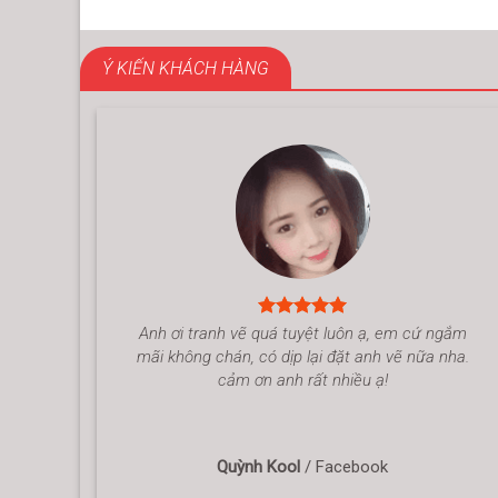
Ý KIẾN KHÁCH HÀNG
Anh ơi tranh vẽ quá tuyệt luôn ạ, em cứ ngắm
mãi không chán, có dịp lại đặt anh vẽ nữa nha.
cảm ơn anh rất nhiều ạ!
Quỳnh Kool
/
Facebook