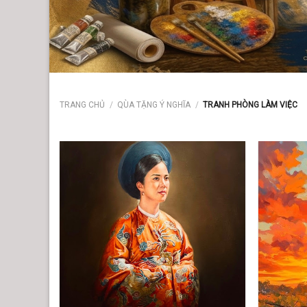
TRANG CHỦ
/
QÙA TẶNG Ý NGHĨA
/
TRANH PHÒNG LÀM VIỆC