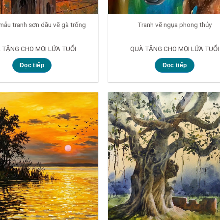
ẫu tranh sơn dầu vẽ gà trống
Tranh vẽ ngụa phong thủy
 TẶNG CHO MỌI LỨA TUỔI
QUÀ TẶNG CHO MỌI LỨA TUỔI
Đọc tiếp
Đọc tiếp