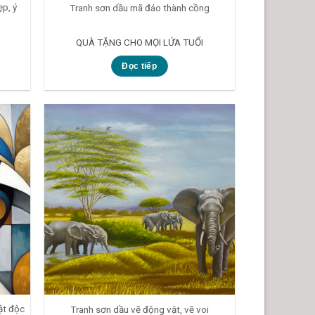
p, ý
Tranh sơn dầu mã đáo thành cồng
QUÀ TẶNG CHO MỌI LỨA TUỔI
Đọc tiếp
ật độc
Tranh sơn dầu vẽ động vật, vẽ voi