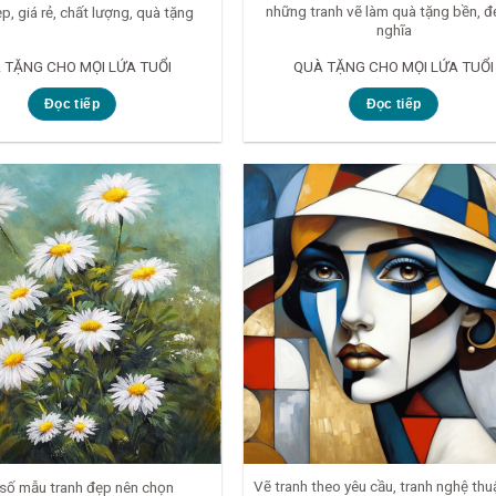
những tranh vẽ làm quà tặng bền, đẹ
p, giá rẻ, chất lượng, quà tặng
nghĩa
 TẶNG CHO MỌI LỨA TUỔI
QUÀ TẶNG CHO MỌI LỨA TUỔI
Đọc tiếp
Đọc tiếp
Vẽ tranh theo yêu cầu, tranh nghệ thu
số mẫu tranh đẹp nên chọn