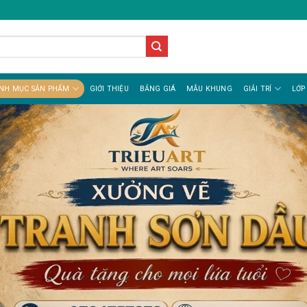
NH MỤC SẢN PHẨM
GIỚI THIỆU
BẢNG GIÁ
MẪU KHUNG
GIẢI TRÍ
LỚP