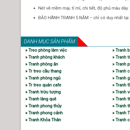
Nét vẽ mềm mại, tỉ mỉ, chi tiết, độ phủ màu dày
BẢO HÀNH TRANH 5 NĂM – chỉ có duy nhất tại X
DANH MỤC SẢN PHẨM
» Treo phòng làm việc
» Tranh b
» Tranh phòng khách
» Tranh t
» Tranh phòng ăn
» Tranh p
» Tr treo cầu thang
» Tranh c
» Tranh phòng ngủ
» Tranh 
» Tr treo quán cafe
» Tranh t
» Tranh trừu tượng
» Tranh 
» Tranh làng quê
» Tranh 
» Tranh phong thủy
» Tranh 
» Tranh phong cảnh
» Tranh 
» Tranh Khỏa Thân
» Tranh c