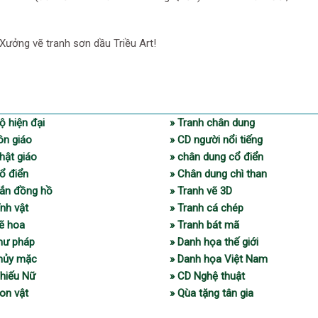
ưởng vẽ tranh sơn dầu Triều Art!
ộ hiện đại
» Tranh chân dung
ôn giáo
» CD người nổi tiếng
hật giáo
» chân dung cổ điển
ổ điển
» Chân dung chì than
gắn đồng hồ
» Tranh vẽ 3D
ĩnh vật
» Tranh cá chép
vẽ hoa
» Tranh bát mã
thư pháp
» Danh họa thế giới
thủy mặc
» Danh họa Việt Nam
Thiếu Nữ
» CD Nghệ thuật
on vật
» Qùa tặng tân gia