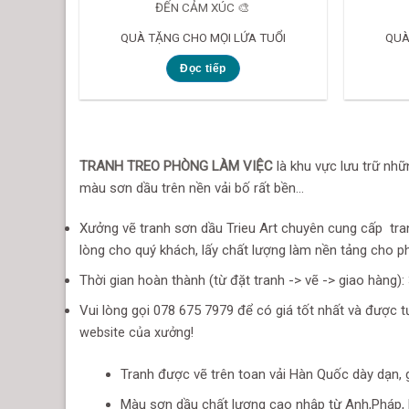
ĐẾN CẢM XÚC 🎨
QUÀ TẶNG CHO MỌI LỨA TUỔI
QUÀ
Đọc tiếp
TRANH TREO PHÒNG LÀM VIỆC
là khu vực lưu trữ nh
màu sơn dầu trên nền vải bố rất bền…
Xưởng vẽ tranh sơn dầu Trieu Art chuyên cung cấp tranh
lòng cho quý khách, lấy chất lượng làm nền tảng cho p
Thời gian hoàn thành (từ đặt tranh -> vẽ -> giao hàng):
Vui lòng gọi 078 675 7979 để có giá tốt nhất và được 
website của xưởng!
Tranh được vẽ trên toan vải Hàn Quốc dày dạn, g
Màu sơn dầu chất lượng cao nhập từ Anh,Pháp, 