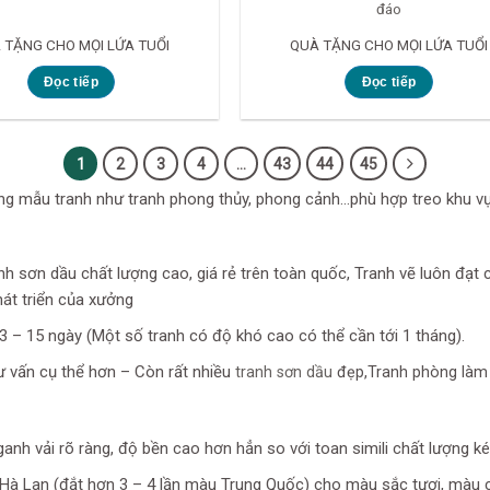
đáo
 TẶNG CHO MỌI LỨA TUỔI
QUÀ TẶNG CHO MỌI LỨA TUỔI
Đọc tiếp
Đọc tiếp
1
2
3
4
…
43
44
45
ững mẫu tranh như tranh phong thủy, phong cảnh…phù hợp treo khu vực
 sơn dầu chất lượng cao, giá rẻ trên toàn quốc, Tranh vẽ luôn đạt c
hát triển của xưởng
 3 – 15 ngày (Một số tranh có độ khó cao có thể cần tới 1 tháng).
tư vấn cụ thể hơn – Còn rất nhiều
tranh sơn dầu
đẹp,Tranh phòng làm v
anh vải rõ ràng, độ bền cao hơn hẳn so với toan simili chất lượng k
Hà Lan (đắt hơn 3 – 4 lần màu Trung Quốc) cho màu sắc tươi, màu 