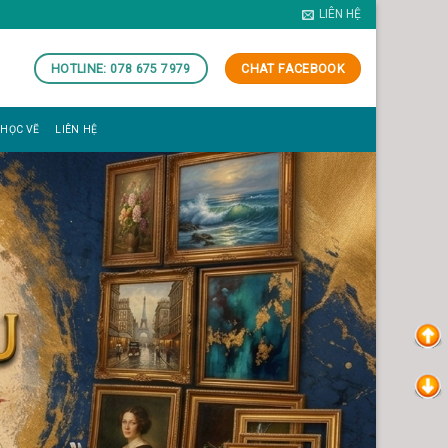
LIÊN HỆ
HOTLINE: 078 675 7979
CHAT FACEBOOK
 HỌC VẼ
LIÊN HỆ