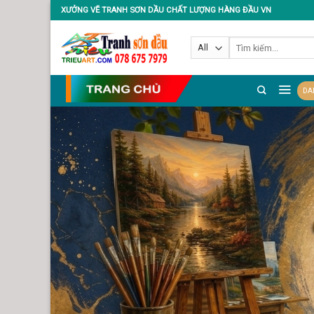
Skip
XƯỞNG VẼ TRANH SƠN DẦU CHẤT LƯỢNG HÀNG ĐẦU VN
to
content
Tìm
kiếm:
DA