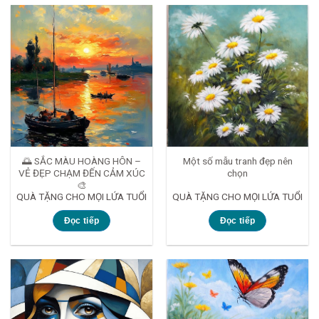
🌅 SẮC MÀU HOÀNG HÔN –
Một số mẫu tranh đẹp nên
VẺ ĐẸP CHẠM ĐẾN CẢM XÚC
chọn
🎨
QUÀ TẶNG CHO MỌI LỨA TUỔI
QUÀ TẶNG CHO MỌI LỨA TUỔI
Đọc tiếp
Đọc tiếp