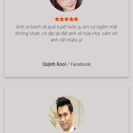
Anh ơi tranh vẽ quá tuyệt luôn ạ, em cứ ngắm mãi
không chán, có dịp lại đặt anh vẽ nữa nha. cảm ơn
anh rất nhiều ạ!
Quỳnh Kool
/
Facebook