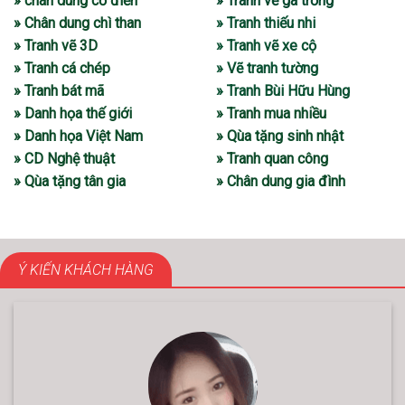
» chân dung cổ điển
» Tranh vẽ gà trống
» Chân dung chì than
» Tranh thiếu nhi
» Tranh vẽ 3D
» Tranh vẽ xe cộ
» Tranh cá chép
» Vẽ tranh tường
» Tranh bát mã
» Tranh Bùi Hữu Hùng
» Danh họa thế giới
» Tranh mua nhiều
» Danh họa Việt Nam
» Qùa tặng sinh nhật
» CD Nghệ thuật
» Tranh quan công
» Qùa tặng tân gia
» Chân dung gia đình
Ý KIẾN KHÁCH HÀNG