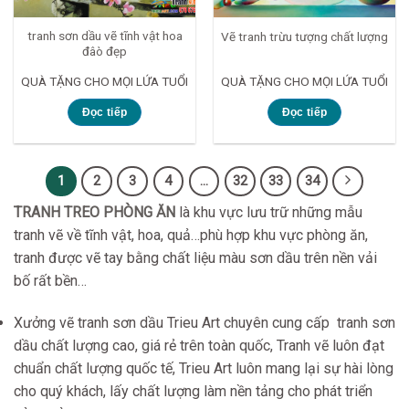
tranh sơn dầu vẽ tĩnh vật hoa
Vẽ tranh trừu tượng chất lượng
đâò đẹp
QUÀ TẶNG CHO MỌI LỨA TUỔI
QUÀ TẶNG CHO MỌI LỨA TUỔI
Đọc tiếp
Đọc tiếp
1
2
3
4
…
32
33
34
TRANH TREO PHÒNG ĂN
là khu vực lưu trữ những mẫu
tranh vẽ về tĩnh vật, hoa, quả…phù hợp khu vực phòng ăn,
tranh được vẽ tay bằng chất liệu màu sơn dầu trên nền vải
bố rất bền…
Xưởng vẽ tranh sơn dầu Trieu Art chuyên cung cấp tranh sơn
dầu chất lượng cao, giá rẻ trên toàn quốc, Tranh vẽ luôn đạt
chuẩn chất lượng quốc tế, Trieu Art luôn mang lại sự hài lòng
cho quý khách, lấy chất lượng làm nền tảng cho phát triển