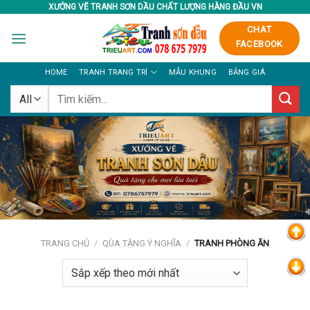
Skip
XƯỞNG VẼ TRANH SƠN DẦU CHẤT LƯỢNG HÀNG ĐẦU VN
to
CHAT
content
FACEBOOK
HOME
TRANH TRANG TRÍ
MẪU KHUNG
BẢNG GIÁ
Tìm
kiếm:
TRANG CHỦ
/
QÙA TẶNG Ý NGHĨA
/
TRANH PHÒNG ĂN