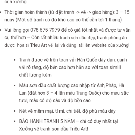
của xưởng
Thời gian hoàn thành (từ đặt tranh -> vẽ -> giao hàng): 3 – 15
ngày (Một số tranh có độ khó cao có thể cần tới 1 tháng).
Vui lòng gọi 078 675 7979 để có giá tốt nhất và được tư vấn
cụ thể hơn – Còn rất nhiều
tranh sơn dầu
đẹp,Tranh phòng ăn
được họa sĩ Trieu Art vẽ lại và đăng tải lên website của xưởng!
Tranh được vẽ trên toan vải Hàn Quốc dày dạn, ganh
vải rõ ràng, độ bền cao hơn hẳn so với toan simili
chất lượng kém
Màu sơn dầu chất lượng cao nhập từ Anh,Pháp, Hà
Lan (đắt hơn 3 – 4 lần màu Trung Quốc) cho màu sắc
tươi, màu có độ sâu và độ bền cao
Nét vẽ mềm mại, tỉ mỉ, chi tiết, độ phủ màu dày
BẢO HÀNH TRANH 5 NĂM – chỉ có duy nhất tại
Xưởng vẽ tranh sơn dầu Triều Art!