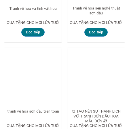
Tranh vẽ hoa sen nghệ thuật
Tranh vẽ hoa và tĩnh vật hoa
sơn dầu
QUÀ TẶNG CHO MỌI LỨA TUỔI
QUÀ TẶNG CHO MỌI LỨA TUỔI
Đọc tiếp
Đọc tiếp
🎨 TẠO NÊN SỰ THANH LỊCH
tranh vẽ hoa sơn dầu trên toan
VỚI TRANH SƠN DẦU HOA
MẪU ĐƠN 🎁
QUÀ TẶNG CHO MỌI LỨA TUỔI
QUÀ TẶNG CHO MỌI LỨA TUỔI