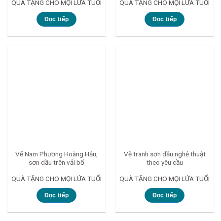
QUÀ TẶNG CHO MỌI LỨA TUỔI
QUÀ TẶNG CHO MỌI LỨA TUỔI
Đọc tiếp
Đọc tiếp
Vẽ Nam Phương Hoàng Hậu,
Vẽ tranh sơn dầu nghệ thuật
sơn dầu trên vải bố
theo yêu cầu
QUÀ TẶNG CHO MỌI LỨA TUỔI
QUÀ TẶNG CHO MỌI LỨA TUỔI
Đọc tiếp
Đọc tiếp