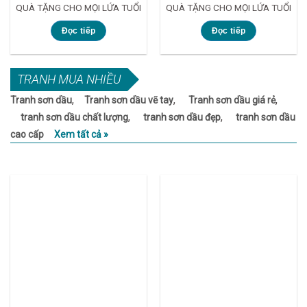
QUÀ TẶNG CHO MỌI LỨA TUỔI
QUÀ TẶNG CHO MỌI LỨA TUỔI
Đọc tiếp
Đọc tiếp
TRANH MUA NHIỀU
,
,
,
Tranh sơn dầu
Tranh sơn dầu vẽ tay
Tranh sơn dầu giá rẻ
,
,
tranh sơn dầu chất lượng
tranh sơn dầu đẹp
tranh sơn dầu
cao cấp
Xem tất cả »