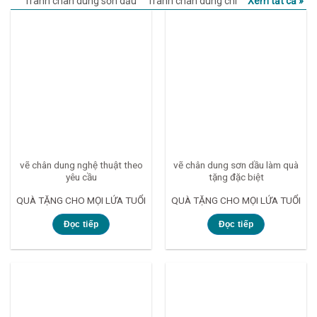
Tranh chân dung sơn dầu
Tranh chân dung chì
Xem tất cả »
vẽ chân dung nghệ thuật theo
vẽ chân dung sơn dầu làm quà
yêu cầu
tặng đặc biệt
QUÀ TẶNG CHO MỌI LỨA TUỔI
QUÀ TẶNG CHO MỌI LỨA TUỔI
Đọc tiếp
Đọc tiếp