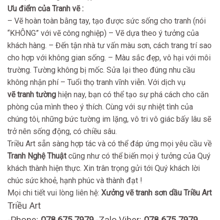
Ưu điểm của Tranh vẽ :
– Vẽ hoàn toàn bằng tay, tạo được sức sống cho tranh (nói
“KHÔNG” với vẽ công nghiệp) – Vẽ dựa theo ý tưởng của
khách hàng. – Đến tận nhà tư vấn màu sơn, cách trang trí sao
cho hợp với không gian sống. – Màu sắc đẹp, vô hại với môi
trường. Tường không bị mốc. Sửa lại theo đúng nhu cầu
không nhận phí – Tuổi thọ tranh vĩnh viễn. Với dịch vụ
vẽ tranh tường
hiện nay, bạn có thể tạo sự phá cách cho căn
phòng của mình theo ý thích. Cùng với sự nhiệt tình của
chúng tôi, những bức tường im lặng, vô tri vô giác bấy lâu sẽ
trở nên sống động, có chiều sâu.
Triều Art sẵn sàng hợp tác và có thể đáp ứng mọi yêu cầu về
Tranh Nghệ Thuật
cũng như có thể biến mọi ý tưởng của Quý
khách thành hiện thực. Xin trân trọng gửi tới Quý khách lời
chúc sức khoẻ, hạnh phúc và thành đạt !
Mọi chi tiết vui lòng liên hệ:
Xưởng vẽ tranh sơn dầu Triều Art
Triều Art
-Phone:
078.675.7979
-Zalo,Viber:
078 675 7979