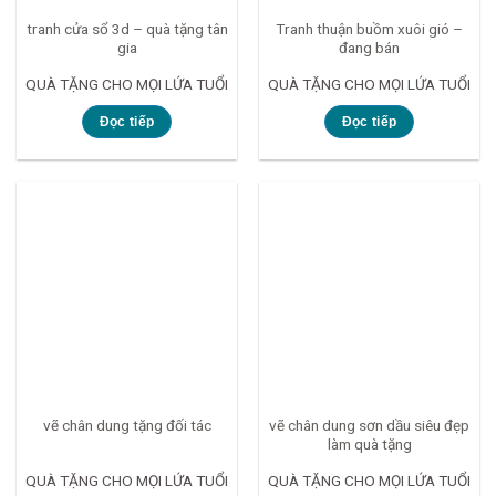
tranh cửa sổ 3d – quà tặng tân
Tranh thuận buồm xuôi gió –
gia
đang bán
QUÀ TẶNG CHO MỌI LỨA TUỔI
QUÀ TẶNG CHO MỌI LỨA TUỔI
Đọc tiếp
Đọc tiếp
vẽ chân dung sơn dầu siêu đẹp
vẽ chân dung tặng đối tác
làm quà tặng
QUÀ TẶNG CHO MỌI LỨA TUỔI
QUÀ TẶNG CHO MỌI LỨA TUỔI