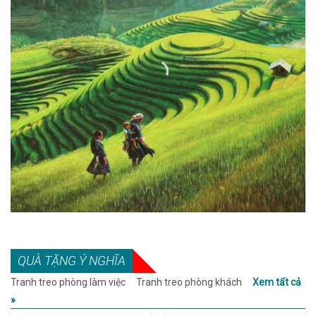
TRIEUART.C
UP TO 70%
OFF
TRANH ĐẸP
TRANH GIÁ RẺ
SHOP ALL
QUÀ TẶNG Ý NGHĨA
Tranh treo phòng làm việc
Tranh treo phòng khách
Xem tất cả
»