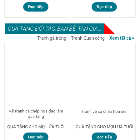
Đọc tiếp
Đọc tiếp
QUÀ TẶNG ĐỐI TÁC, BẠN BÈ, TÂN GIA…
Tranh gà trống
Tranh Quan công
Xem tất cả »
Vẽ tranh cá chép hoa đào làm
Tranh vẽ cá chép hoa sen
quà tặng
QUÀ TẶNG CHO MỌI LỨA TUỔI
QUÀ TẶNG CHO MỌI LỨA TUỔI
Đọc tiếp
Đọc tiếp