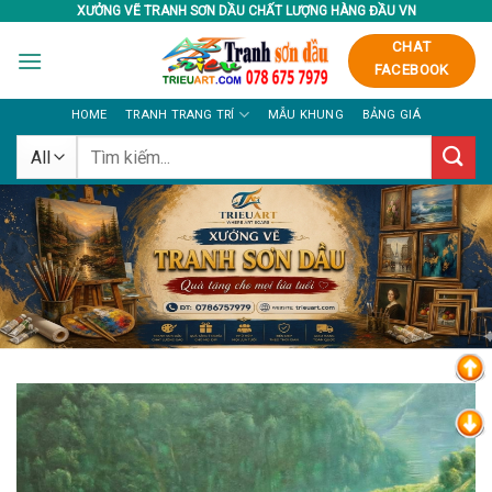
Skip
XƯỞNG VẼ TRANH SƠN DẦU CHẤT LƯỢNG HÀNG ĐẦU VN
to
CHAT
content
FACEBOOK
HOME
TRANH TRANG TRÍ
MẪU KHUNG
BẢNG GIÁ
Tìm
kiếm:
XƯỞNG VẼ TRANH SƠN
DẦU