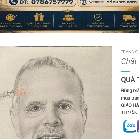
TRANG C
Chất 
QUÀ 
Đừng mất
mua tran
GIAO H
TƯ VẤN 