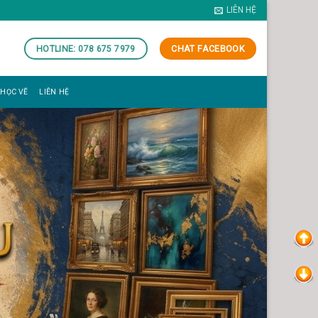
LIÊN HỆ
HOTLINE: 078 675 7979
CHAT FACEBOOK
 HỌC VẼ
LIÊN HỆ