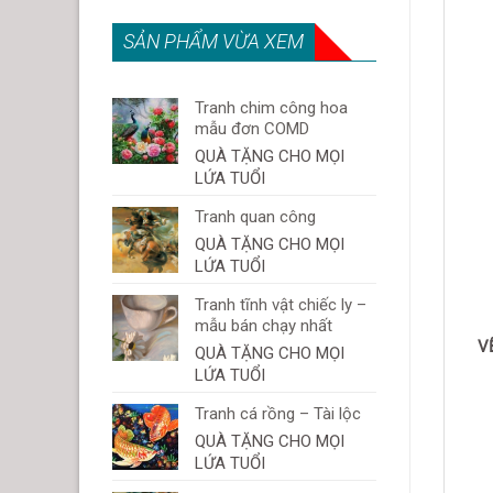
SẢN PHẨM VỪA XEM
Tranh chim công hoa
mẫu đơn COMD
QUÀ TẶNG CHO MỌI
LỨA TUỔI
Tranh quan công
QUÀ TẶNG CHO MỌI
LỨA TUỔI
Tranh tĩnh vật chiếc ly –
mẫu bán chạy nhất
V
QUÀ TẶNG CHO MỌI
LỨA TUỔI
Tranh cá rồng – Tài lộc
QUÀ TẶNG CHO MỌI
LỨA TUỔI