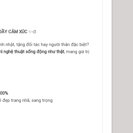
ĐẦY CẢM XÚC
✨🎨
nh nhật, tặng đối tác hay người thân đặc biệt?
ì nghệ thuật sống động như thật
, mang giá trị
100%
.
 đẹp trang nhã, sang trọng.