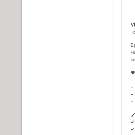
V

B
H
lư

– 
– 
– 
– 
🖌
✔ 
✔ 