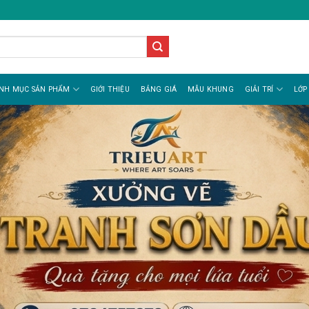
NH MỤC SẢN PHẨM
GIỚI THIỆU
BẢNG GIÁ
MẪU KHUNG
GIẢI TRÍ
LỚP