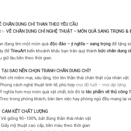
Ẽ CHÂN DUNG CHÌ THAN THEO YÊU CẦU
✨
VẼ CHÂN DUNG CHÌ NGHỆ THUẬT – MÓN QUÀ SANG TRỌNG & 
ạn đang tìm một món quà
độc đáo – ý nghĩa – sang trọng
để tặng si
ãy để
TrieuArt
biến khoảnh khắc bạn trân quý thành
bức chân dung ch
u giữ lâu bền theo thời gian.

TẠI SAO NÊN CHỌN TRANH CHÂN DUNG CHÌ?
Nét chì mềm mại, sâu lắng, tôn lên thần thái chân thật của nhân vật.
Phong cách nghệ thuật tinh tế, phù hợp
mọi độ tuổi – mọi dịp tặng
.
Ý nghĩa hơn mọi món quà vật chất, bởi đó là
tác phẩm vẽ thủ công 
Treo trong phòng khách, bàn làm việc hay phòng ngủ đều mang lại vẻ
️
CAM KẾT CHẤT LƯỢNG
Vẽ giống 90–100%, bắt đúng thần thái nhân vật
Giấy mỹ thuật cao cấp, bền màu theo thời gian