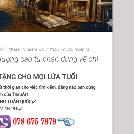
HỦ
/
TRANH CHÂN DUNG
/
TRANH CHÂN DUNG CHÌ
lượng cao từ chân dung vẽ chì
TẶNG CHO MỌI LỨA TUỔI
 thời gian cho việc tìm kiếm, đằng nào bạn cũng
h của TrieuArt
ÀNG TOÀN QUỐC✔️
MIỄN PHÍ✔️