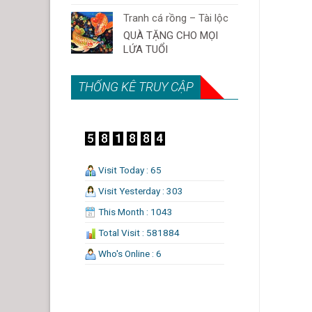
Tranh cá rồng – Tài lộc
QUÀ TẶNG CHO MỌI
LỨA TUỔI
THỐNG KÊ TRUY CẬP
Visit Today : 65
Visit Yesterday : 303
This Month : 1043
Total Visit : 581884
Who's Online : 6