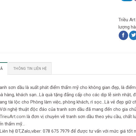
Triều Ar
lượng hà
TẢ
THÔNG TIN LIÊN HỆ
anh sơn dầu là xuất phát điểm thẩm mỹ cho không gian đẹp, là điểm
à hàng, khách sạn…Là quà tặng đẳng cấp cho các dịp lễ sinh nhật, đ
ng tài lộc cho Phòng làm việc, phòng khách, rì sọc…Là vẻ đẹp giữ 
Với nghệ thuật độc đáo của tranh sơn dầu đã mang đến cho gia chủ m
TrieuArt.com
là đơn vị chuyên vẽ tranh sơn dầu theo yêu cầu, chất l
ến thẩm mỹ…
Liên hệ ĐT,Zalo,viber: 078 675 7979 để được tư vấn với mức giá tốt n