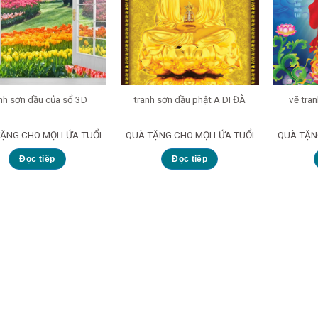
nh sơn dầu của sổ 3D
tranh sơn dầu phật A DI ĐÀ
vẽ tra
ẶNG CHO MỌI LỨA TUỔI
QUÀ TẶNG CHO MỌI LỨA TUỔI
QUÀ TẶN
Đọc tiếp
Đọc tiếp