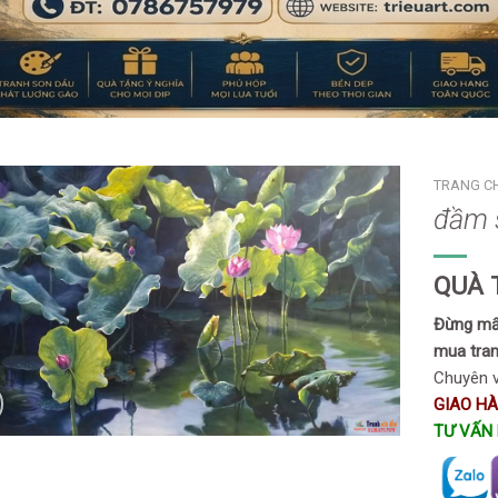
TRANG C
đầm s
QUÀ 
Đừng mất
mua tran
Chuyên v
GIAO H
TƯ VẤN 