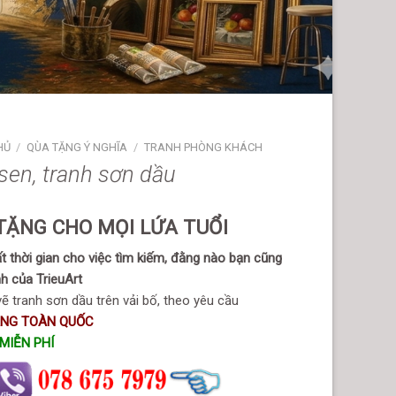
HỦ
/
QÙA TẶNG Ý NGHĨA
/
TRANH PHÒNG KHÁCH
en, tranh sơn dầu
TẶNG CHO MỌI LỨA TUỔI
 thời gian cho việc tìm kiếm, đằng nào bạn cũng
h của TrieuArt
ẽ tranh sơn dầu trên vải bố, theo yêu cầu
ÀNG TOÀN QUỐC
MIỄN PHÍ