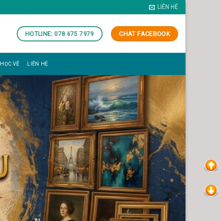
LIÊN HỆ
HOTLINE: 078 675 7979
CHAT FACEBOOK
 HỌC VẼ
LIÊN HỆ