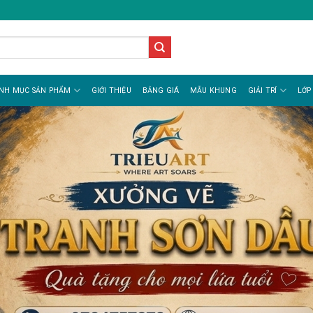
NH MỤC SẢN PHẨM
GIỚI THIỆU
BẢNG GIÁ
MẪU KHUNG
GIẢI TRÍ
LỚP