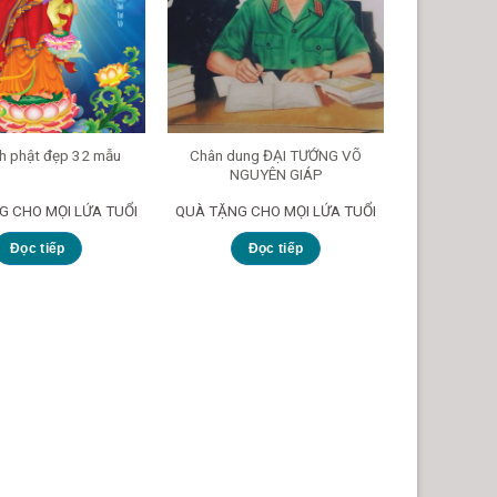
Chân dung ĐẠI TƯỚNG VÕ
tranh sơn 
nh phật đẹp 32 mẫu
NGUYÊN GIÁP
G CHO MỌI LỨA TUỔI
QUÀ TẶNG CHO MỌI LỨA TUỔI
QUÀ TẶNG C
Đọc tiếp
Đọc tiếp
Đ