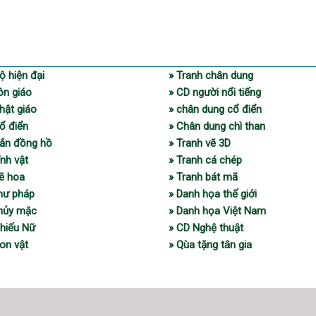
ộ hiện đại
» Tranh chân dung
ôn giáo
» CD người nổi tiếng
hật giáo
» chân dung cổ điển
ổ điển
» Chân dung chì than
gắn đồng hồ
» Tranh vẽ 3D
ĩnh vật
» Tranh cá chép
vẽ hoa
» Tranh bát mã
thư pháp
» Danh họa thế giới
thủy mặc
» Danh họa Việt Nam
Thiếu Nữ
» CD Nghệ thuật
on vật
» Qùa tặng tân gia