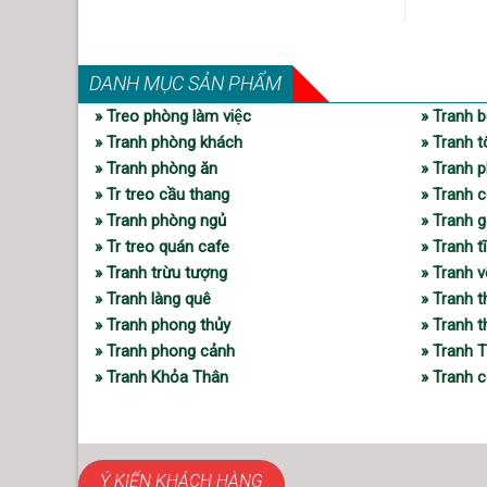
DANH MỤC SẢN PHẨM
» Treo phòng làm việc
» Tranh b
» Tranh phòng khách
» Tranh t
» Tranh phòng ăn
» Tranh p
» Tr treo cầu thang
» Tranh c
» Tranh phòng ngủ
» Tranh 
» Tr treo quán cafe
» Tranh t
» Tranh trừu tượng
» Tranh 
» Tranh làng quê
» Tranh 
» Tranh phong thủy
» Tranh 
» Tranh phong cảnh
» Tranh 
» Tranh Khỏa Thân
» Tranh c
Ý KIẾN KHÁCH HÀNG