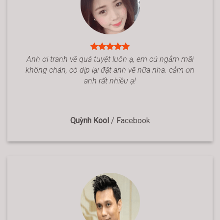
Anh ơi tranh vẽ quá tuyệt luôn ạ, em cứ ngắm mãi
không chán, có dịp lại đặt anh vẽ nữa nha. cảm ơn
anh rất nhiều ạ!
Quỳnh Kool
/
Facebook