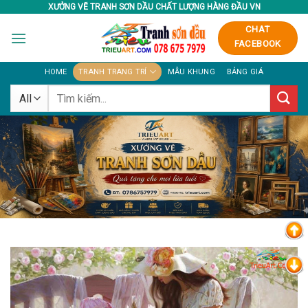
Skip
XƯỞNG VẼ TRANH SƠN DẦU CHẤT LƯỢNG HÀNG ĐẦU VN
to
CHAT
content
FACEBOOK
HOME
TRANH TRANG TRÍ
MẪU KHUNG
BẢNG GIÁ
Tìm
kiếm: