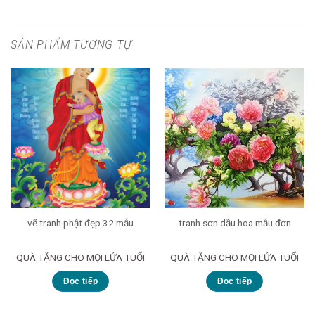
SẢN PHẨM TƯƠNG TỰ
vẽ tranh phật đẹp 32 mẫu
tranh sơn dầu hoa mẫu đơn
QUÀ TẶNG CHO MỌI LỨA TUỔI
QUÀ TẶNG CHO MỌI LỨA TUỔI
Đọc tiếp
Đọc tiếp