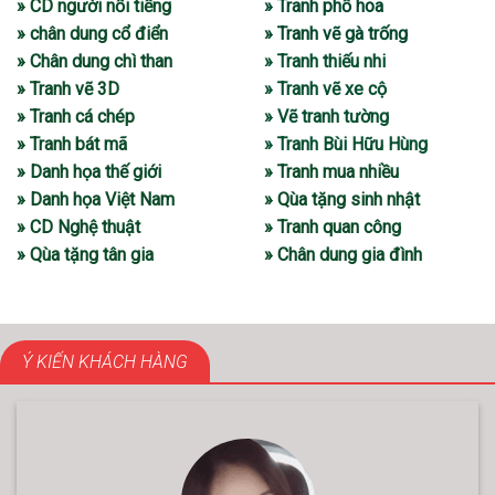
» CD người nổi tiếng
» Tranh phố hoa
» chân dung cổ điển
» Tranh vẽ gà trống
» Chân dung chì than
» Tranh thiếu nhi
» Tranh vẽ 3D
» Tranh vẽ xe cộ
» Tranh cá chép
» Vẽ tranh tường
» Tranh bát mã
» Tranh Bùi Hữu Hùng
» Danh họa thế giới
» Tranh mua nhiều
» Danh họa Việt Nam
» Qùa tặng sinh nhật
» CD Nghệ thuật
» Tranh quan công
» Qùa tặng tân gia
» Chân dung gia đình
Ý KIẾN KHÁCH HÀNG