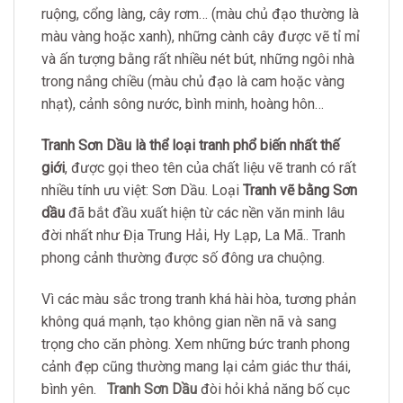
ruộng, cổng làng, cây rơm… (màu chủ đạo thường là
màu vàng hoặc xanh), những cành cây được vẽ tỉ mỉ
và ấn tượng bằng rất nhiều nét bút, những ngôi nhà
trong nắng chiều (màu chủ đạo là cam hoặc vàng
nhạt), cảnh sông nước, bình minh, hoàng hôn…
Tranh Sơn Dầu là thể loại tranh phổ biến nhất thế
giới
, được gọi theo tên của chất liệu vẽ tranh có rất
nhiều tính ưu việt: Sơn Dầu. Loại
Tranh vẽ bằng Sơn
dầu
đã bắt đầu xuất hiện từ các nền văn minh lâu
đời nhất như Địa Trung Hải, Hy Lạp, La Mã.. Tranh
phong cảnh thường được số đông ưa chuộng.
Vì các màu sắc trong tranh khá hài hòa, tương phản
không quá mạnh, tạo không gian nền nã và sang
trọng cho căn phòng. Xem những bức tranh phong
cảnh đẹp cũng thường mang lại cảm giác thư thái,
bình yên.
Tranh Sơn Dầu
đòi hỏi khả năng bố cục