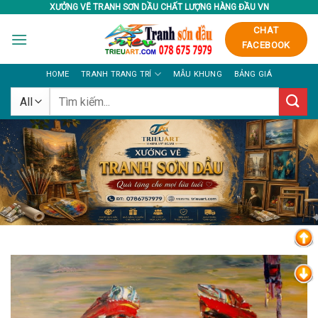
Skip
XƯỞNG VẼ TRANH SƠN DẦU CHẤT LƯỢNG HÀNG ĐẦU VN
to
CHAT
content
FACEBOOK
HOME
TRANH TRANG TRÍ
MẪU KHUNG
BẢNG GIÁ
Tìm
kiếm: