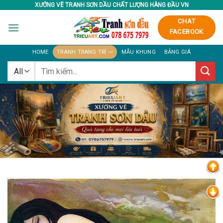
Skip
XƯỞNG VẼ TRANH SƠN DẦU CHẤT LƯỢNG HÀNG ĐẦU VN
to
CHAT
content
FACEBOOK
HOME
TRANH TRANG TRÍ
MẪU KHUNG
BẢNG GIÁ
Tìm
kiếm: