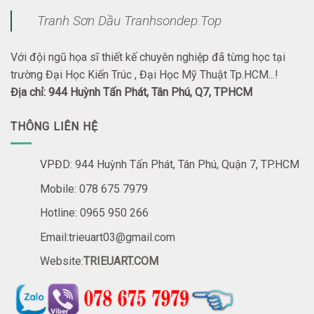
Tranh Sơn Dầu Tranhsondep.Top
Với đội ngũ họa sĩ thiết kế chuyên nghiệp đã từng học tại
trường Đại Học Kiến Trúc , Đại Học Mỹ Thuật Tp.HCM...!
Địa chỉ: 944 Huỳnh Tấn Phát, Tân Phú, Q7, TPHCM
THÔNG LIÊN HỆ
VPĐD: 944 Huỳnh Tấn Phát, Tân Phú, Quận 7, TP.HCM
Mobile: 078 675 7979
Hotline: 0965 950 266
Email:trieuart03@gmail.com
Website:
TRIEUART.COM