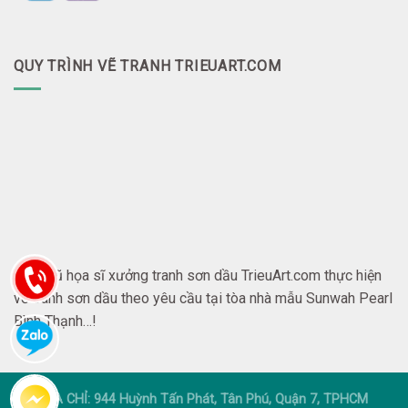
QUY TRÌNH VẼ TRANH TRIEUART.COM
Đội ngũ họa sĩ xưởng tranh sơn dầu TrieuArt.com thực hiện
vẽ tranh sơn dầu theo yêu cầu tại tòa nhà mẫu Sunwah Pearl
Bình Thạnh…!
ĐỊA CHỈ: 944 Huỳnh Tấn Phát, Tân Phú, Quận 7, TPHCM