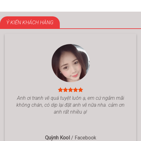
Ý KIẾN KHÁCH HÀNG
Anh ơi tranh vẽ quá tuyệt luôn ạ, em cứ ngắm mãi
không chán, có dịp lại đặt anh vẽ nữa nha. cảm ơn
anh rất nhiều ạ!
Quỳnh Kool
/
Facebook