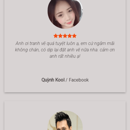
Anh ơi tranh vẽ quá tuyệt luôn ạ, em cứ ngắm mãi
không chán, có dịp lại đặt anh vẽ nữa nha. cảm ơn
anh rất nhiều ạ!
Quỳnh Kool
/
Facebook