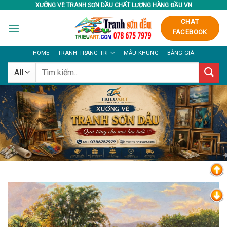
Skip
XƯỞNG VẼ TRANH SƠN DẦU CHẤT LƯỢNG HÀNG ĐẦU VN
to
CHAT
content
FACEBOOK
HOME
TRANH TRANG TRÍ
MẪU KHUNG
BẢNG GIÁ
Tìm
kiếm: