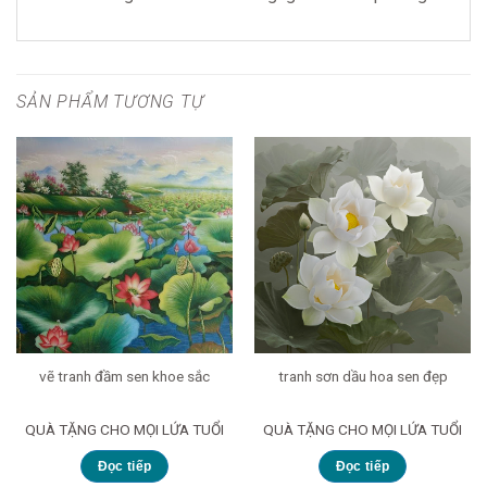
SẢN PHẨM TƯƠNG TỰ
vẽ tranh đầm sen khoe sắc
tranh sơn dầu hoa sen đẹp
QUÀ TẶNG CHO MỌI LỨA TUỔI
QUÀ TẶNG CHO MỌI LỨA TUỔI
Đọc tiếp
Đọc tiếp