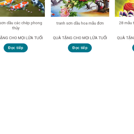
 sơn dầu các chép phong
28 mẫu t
tranh sơn dầu hoa mẫu đơn
thủy
ẶNG CHO MỌI LỨA TUỔI
QUÀ TẶNG CHO MỌI LỨA TUỔI
QUÀ TẶN
Đọc tiếp
Đọc tiếp