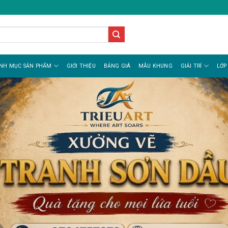
NH MỤC SẢN PHẨM
GIỚI THIỆU
BẢNG GIÁ
MẪU KHUNG
GIẢI TRÍ
LỚP