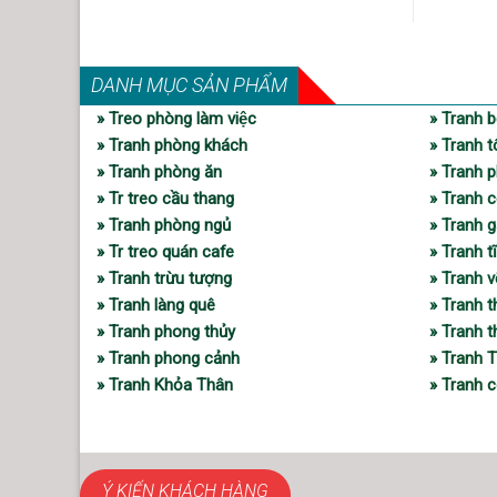
DANH MỤC SẢN PHẨM
» Treo phòng làm việc
» Tranh b
» Tranh phòng khách
» Tranh t
» Tranh phòng ăn
» Tranh p
» Tr treo cầu thang
» Tranh c
» Tranh phòng ngủ
» Tranh 
» Tr treo quán cafe
» Tranh t
» Tranh trừu tượng
» Tranh 
» Tranh làng quê
» Tranh 
» Tranh phong thủy
» Tranh 
» Tranh phong cảnh
» Tranh 
» Tranh Khỏa Thân
» Tranh c
Ý KIẾN KHÁCH HÀNG