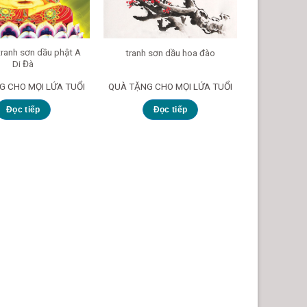
ranh sơn dầu phật A
tranh sơn dầu hoa đào
Chủ Tịc
Di Đà
G CHO MỌI LỨA TUỔI
QUÀ TẶNG CHO MỌI LỨA TUỔI
QUÀ TẶNG C
Đọc tiếp
Đọc tiếp
Đ