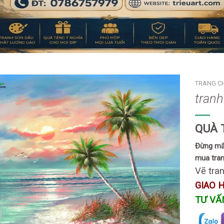
TRANG C
tranh
QUÀ 
Đừng mất
mua tran
Vẽ tran
GIAO 
TƯ VẤ