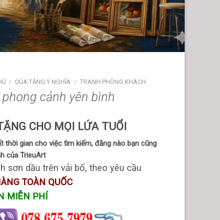
HỦ
/
QÙA TẶNG Ý NGHĨA
/
TRANH PHÒNG KHÁCH
 phong cảnh yên bình
TẶNG CHO MỌI LỨA TUỔI
 thời gian cho việc tìm kiếm, đằng nào bạn cũng
h của TrieuArt
h sơn dầu trên vải bố, theo yêu cầu
HÀNG TOÀN QUỐC
N MIỄN PHÍ