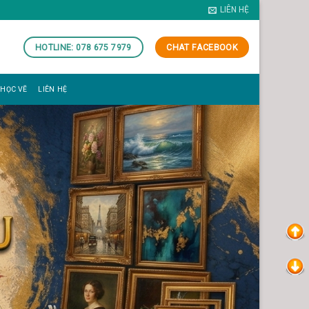
LIÊN HỆ
HOTLINE: 078 675 7979
CHAT FACEBOOK
 HỌC VẼ
LIÊN HỆ