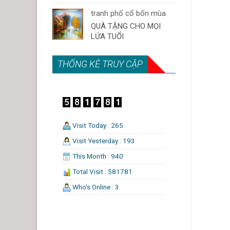
tranh phố cổ bốn mùa
QUÀ TẶNG CHO MỌI
LỨA TUỔI
THỐNG KÊ TRUY CẬP
Visit Today : 265
Visit Yesterday : 193
This Month : 940
Total Visit : 581781
Who's Online : 3