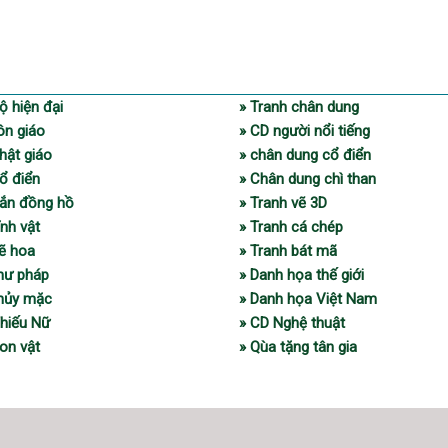
ộ hiện đại
» Tranh chân dung
ôn giáo
» CD người nổi tiếng
hật giáo
» chân dung cổ điển
ổ điển
» Chân dung chì than
gắn đồng hồ
» Tranh vẽ 3D
ĩnh vật
» Tranh cá chép
vẽ hoa
» Tranh bát mã
thư pháp
» Danh họa thế giới
thủy mặc
» Danh họa Việt Nam
Thiếu Nữ
» CD Nghệ thuật
on vật
» Qùa tặng tân gia