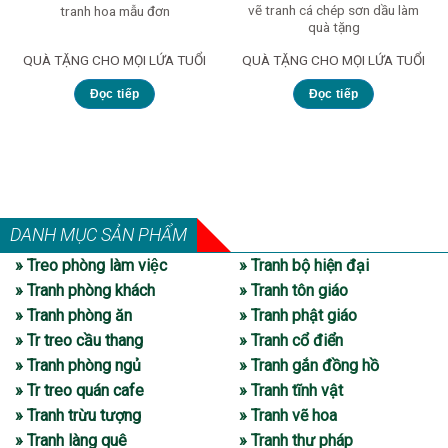
vẽ tranh cá chép sơn dầu làm
tranh hoa mẫu đơn
quà tặng
QUÀ TẶNG CHO MỌI LỨA TUỔI
QUÀ TẶNG CHO MỌI LỨA TUỔI
Đọc tiếp
Đọc tiếp
DANH MỤC SẢN PHẨM
» Treo phòng làm việc
» Tranh bộ hiện đại
» Tranh phòng khách
» Tranh tôn giáo
» Tranh phòng ăn
» Tranh phật giáo
» Tr treo cầu thang
» Tranh cổ điển
» Tranh phòng ngủ
» Tranh gắn đồng hồ
» Tr treo quán cafe
» Tranh tĩnh vật
» Tranh trừu tượng
» Tranh vẽ hoa
» Tranh làng quê
» Tranh thư pháp