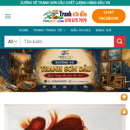
Skip
XƯỞNG VẼ TRANH SƠN DẦU CHẤT LƯỢNG HÀNG ĐẦU VN
to
CHAT
content
FACEBOOK
HOME
TRANH TRANG TRÍ
MẪU KHUNG
BẢNG GIÁ
Tìm
kiếm: