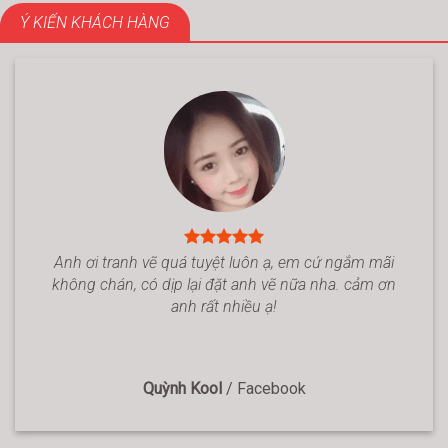
Ý KIẾN KHÁCH HÀNG
Anh ơi tranh vẽ quá tuyệt luôn ạ, em cứ ngắm mãi
không chán, có dịp lại đặt anh vẽ nữa nha. cảm ơn
anh rất nhiều ạ!
Quỳnh Kool
/
Facebook