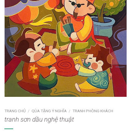
TRANG CHỦ
/
QÙA TẶNG Ý NGHĨA
/
TRANH PHÒNG KHÁCH
tranh sơn dầu nghệ thuật