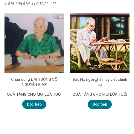
SẢN PHẨM TƯƠNG TỰ
Chân dung ĐẠI TƯỚNG VÕ
Bác Hồ ngồi ghế mây viết chính
NGUYÊN GIÁP
sự
QUÀ TẶNG CHO MỌI LỨA TUỔI
QUÀ TẶNG CHO MỌI LỨA TUỔI
Đọc tiếp
Đọc tiếp