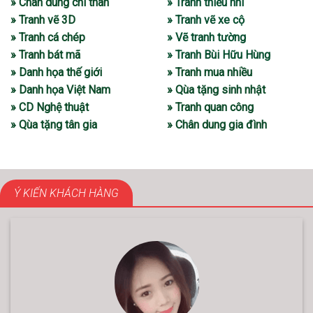
» Chân dung chì than
» Tranh thiếu nhi
» Tranh vẽ 3D
» Tranh vẽ xe cộ
» Tranh cá chép
» Vẽ tranh tường
» Tranh bát mã
» Tranh Bùi Hữu Hùng
» Danh họa thế giới
» Tranh mua nhiều
» Danh họa Việt Nam
» Qùa tặng sinh nhật
» CD Nghệ thuật
» Tranh quan công
» Qùa tặng tân gia
» Chân dung gia đình
Ý KIẾN KHÁCH HÀNG