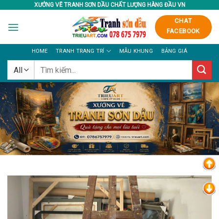
Skip
XƯỞNG VẼ TRANH SƠN DẦU CHẤT LƯỢNG HÀNG ĐẦU VN
to
CHAT
content
FACEBOOK
HOME
TRANH TRANG TRÍ
MẪU KHUNG
BẢNG GIÁ
Tìm
kiếm: