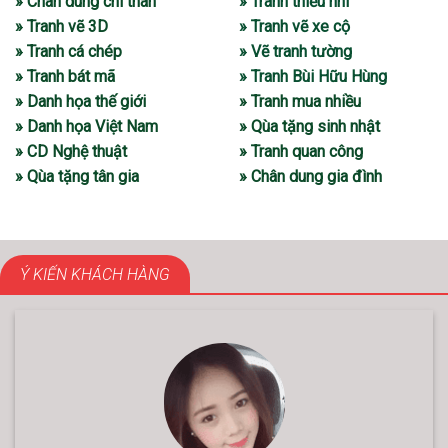
» Chân dung chì than
» Tranh thiếu nhi
» Tranh vẽ 3D
» Tranh vẽ xe cộ
» Tranh cá chép
» Vẽ tranh tường
» Tranh bát mã
» Tranh Bùi Hữu Hùng
» Danh họa thế giới
» Tranh mua nhiều
» Danh họa Việt Nam
» Qùa tặng sinh nhật
» CD Nghệ thuật
» Tranh quan công
» Qùa tặng tân gia
» Chân dung gia đình
Ý KIẾN KHÁCH HÀNG