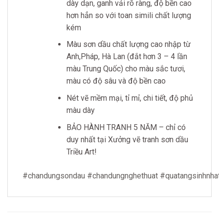
dày dạn, ganh vải rõ ràng, độ bền cao
hơn hẳn so với toan simili chất lượng
kém
Màu sơn dầu chất lượng cao nhập từ
Anh,Pháp, Hà Lan (đắt hơn 3 – 4 lần
màu Trung Quốc) cho màu sắc tươi,
màu có độ sâu và độ bền cao
Nét vẽ mềm mại, tỉ mỉ, chi tiết, độ phủ
màu dày
BẢO HÀNH TRANH 5 NĂM – chỉ có
duy nhất tại Xưởng vẽ tranh sơn dầu
Triều Art!
#chandungsondau
#chandungnghethuat
#quatangsinhnha