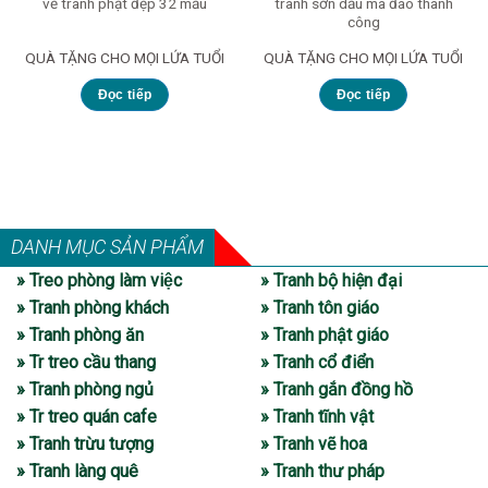
tranh sơn dầu mã đáo thành
vẽ tranh phật đẹp 32 mẫu
công
QUÀ TẶNG CHO MỌI LỨA TUỔI
QUÀ TẶNG CHO MỌI LỨA TUỔI
Đọc tiếp
Đọc tiếp
DANH MỤC SẢN PHẨM
» Treo phòng làm việc
» Tranh bộ hiện đại
» Tranh phòng khách
» Tranh tôn giáo
» Tranh phòng ăn
» Tranh phật giáo
» Tr treo cầu thang
» Tranh cổ điển
» Tranh phòng ngủ
» Tranh gắn đồng hồ
» Tr treo quán cafe
» Tranh tĩnh vật
» Tranh trừu tượng
» Tranh vẽ hoa
» Tranh làng quê
» Tranh thư pháp