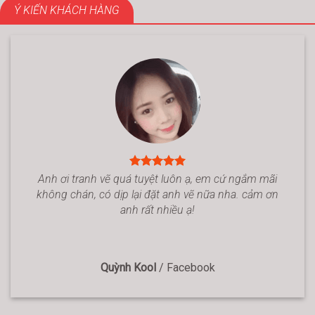
Ý KIẾN KHÁCH HÀNG
Anh ơi tranh vẽ quá tuyệt luôn ạ, em cứ ngắm mãi
không chán, có dịp lại đặt anh vẽ nữa nha. cảm ơn
anh rất nhiều ạ!
Quỳnh Kool
/
Facebook