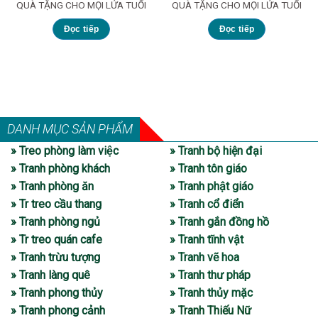
QUÀ TẶNG CHO MỌI LỨA TUỔI
QUÀ TẶNG CHO MỌI LỨA TUỔI
Đọc tiếp
Đọc tiếp
DANH MỤC SẢN PHẨM
» Treo phòng làm việc
» Tranh bộ hiện đại
» Tranh phòng khách
» Tranh tôn giáo
» Tranh phòng ăn
» Tranh phật giáo
» Tr treo cầu thang
» Tranh cổ điển
» Tranh phòng ngủ
» Tranh gắn đồng hồ
» Tr treo quán cafe
» Tranh tĩnh vật
» Tranh trừu tượng
» Tranh vẽ hoa
» Tranh làng quê
» Tranh thư pháp
» Tranh phong thủy
» Tranh thủy mặc
» Tranh phong cảnh
» Tranh Thiếu Nữ