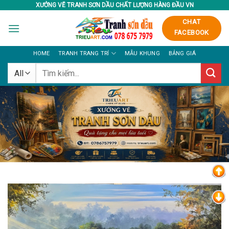
Skip
XƯỞNG VẼ TRANH SƠN DẦU CHẤT LƯỢNG HÀNG ĐẦU VN
to
CHAT
content
FACEBOOK
HOME
TRANH TRANG TRÍ
MẪU KHUNG
BẢNG GIÁ
Tìm
kiếm: