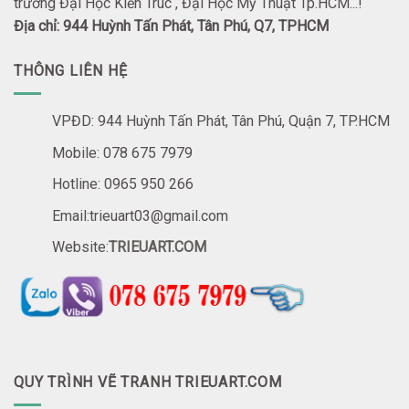
trường Đại Học Kiến Trúc , Đại Học Mỹ Thuật Tp.HCM...!
Địa chỉ: 944 Huỳnh Tấn Phát, Tân Phú, Q7, TPHCM
THÔNG LIÊN HỆ
VPĐD: 944 Huỳnh Tấn Phát, Tân Phú, Quận 7, TP.HCM
Mobile: 078 675 7979
Hotline: 0965 950 266
Email:trieuart03@gmail.com
Website:
TRIEUART.COM
QUY TRÌNH VẼ TRANH TRIEUART.COM