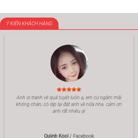
Ý KIẾN KHÁCH HÀNG
Anh ơi tranh vẽ quá tuyệt luôn ạ, em cứ ngắm mãi
không chán, có dịp lại đặt anh vẽ nữa nha. cảm ơn
anh rất nhiều ạ!
Quỳnh Kool
/
Facebook