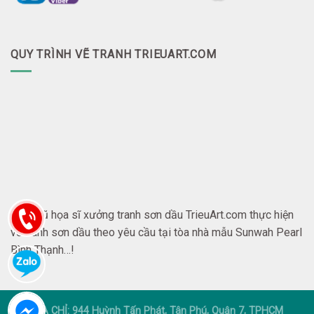
QUY TRÌNH VẼ TRANH TRIEUART.COM
Đội ngũ họa sĩ xưởng tranh sơn dầu TrieuArt.com thực hiện
vẽ tranh sơn dầu theo yêu cầu tại tòa nhà mẫu Sunwah Pearl
Bình Thạnh…!
ĐỊA CHỈ: 944 Huỳnh Tấn Phát, Tân Phú, Quận 7, TPHCM