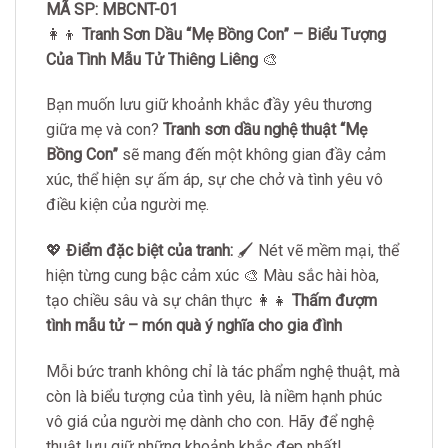
MÃ SP: MBCNT-01
👩‍👦
Tranh Sơn Dầu “Mẹ Bồng Con” – Biểu Tượng
Của Tình Mẫu Tử Thiêng Liêng
🎨
Bạn muốn lưu giữ khoảnh khắc đầy yêu thương
giữa mẹ và con?
Tranh sơn dầu nghệ thuật “Mẹ
Bồng Con”
sẽ mang đến một không gian đầy cảm
xúc, thể hiện sự ấm áp, sự che chở và tình yêu vô
điều kiện của người mẹ.
💖
Điểm đặc biệt của tranh:
🖌️ Nét vẽ mềm mại, thể
hiện từng cung bậc cảm xúc 🎨 Màu sắc hài hòa,
tạo chiều sâu và sự chân thực 👩‍👧
Thấm đượm
tình mẫu tử – món quà ý nghĩa cho gia đình
Mỗi bức tranh không chỉ là tác phẩm nghệ thuật, mà
còn là biểu tượng của tình yêu, là niềm hạnh phúc
vô giá của người mẹ dành cho con. Hãy để nghệ
thuật lưu giữ những khoảnh khắc đẹp nhất!