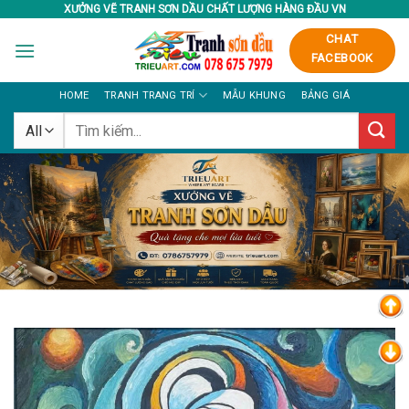
Skip
XƯỞNG VẼ TRANH SƠN DẦU CHẤT LƯỢNG HÀNG ĐẦU VN
to
CHAT
content
FACEBOOK
HOME
TRANH TRANG TRÍ
MẪU KHUNG
BẢNG GIÁ
Tìm
kiếm: