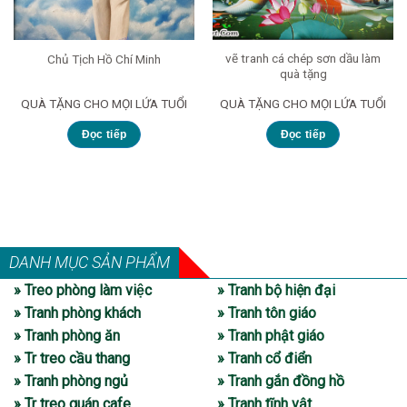
vẽ tranh cá chép sơn dầu làm
Chủ Tịch Hồ Chí Minh
quà tặng
QUÀ TẶNG CHO MỌI LỨA TUỔI
QUÀ TẶNG CHO MỌI LỨA TUỔI
Đọc tiếp
Đọc tiếp
DANH MỤC SẢN PHẨM
» Treo phòng làm việc
» Tranh bộ hiện đại
» Tranh phòng khách
» Tranh tôn giáo
» Tranh phòng ăn
» Tranh phật giáo
» Tr treo cầu thang
» Tranh cổ điển
» Tranh phòng ngủ
» Tranh gắn đồng hồ
» Tr treo quán cafe
» Tranh tĩnh vật