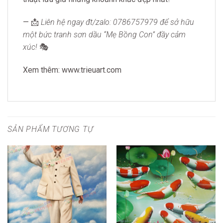
— 📩
Liên hệ ngay đt/zalo: 0786757979 để sở hữu
một bức tranh sơn dầu “Mẹ Bồng Con” đầy cảm
xúc!
🎭
Xem thêm: www.trieuart.com
SẢN PHẨM TƯƠNG TỰ