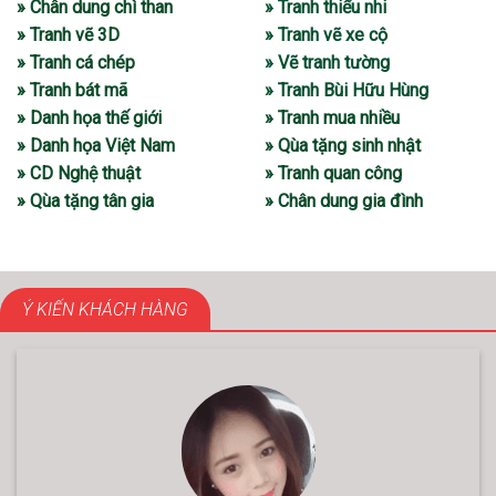
» Chân dung chì than
» Tranh thiếu nhi
» Tranh vẽ 3D
» Tranh vẽ xe cộ
» Tranh cá chép
» Vẽ tranh tường
» Tranh bát mã
» Tranh Bùi Hữu Hùng
» Danh họa thế giới
» Tranh mua nhiều
» Danh họa Việt Nam
» Qùa tặng sinh nhật
» CD Nghệ thuật
» Tranh quan công
» Qùa tặng tân gia
» Chân dung gia đình
Ý KIẾN KHÁCH HÀNG