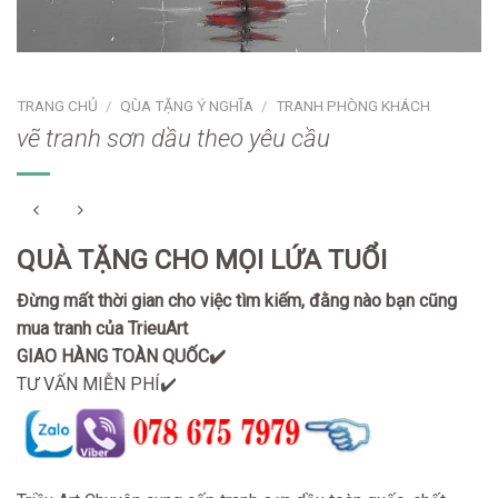
TRANG CHỦ
/
QÙA TẶNG Ý NGHĨA
/
TRANH PHÒNG KHÁCH
vẽ tranh sơn dầu theo yêu cầu
QUÀ TẶNG CHO MỌI LỨA TUỔI
Đừng mất thời gian cho việc tìm kiếm, đằng nào bạn cũng
mua tranh của TrieuArt
GIAO HÀNG TOÀN QUỐC✔️
TƯ VẤN MIỄN PHÍ✔️