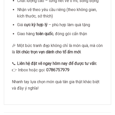
Chất lượng cao – từng nét vẽ tỉ mỉ, sống động
Nhận vẽ theo yêu cầu riêng (theo không gian,
kích thước, sở thích)
Giá
cực kỳ hợp lý
– phù hợp làm quà tặng
Giao hàng
toàn quốc
, đóng gói cẩn thận
🎉 Một bức tranh đẹp không chỉ là món quà, mà còn
là
lời chúc trọn vẹn dành cho tổ ấm mới
.
📞
Liên hệ đặt vẽ ngay hôm nay để được tư vấn:
👉 Inbox hoặc gọi:
0786757979
Nhanh tay lựa chọn món quà tân gia thật khác biệt
và đầy ý nghĩa!