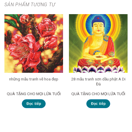
SẢN PHẨM TƯƠNG TỰ
28 mẫu tranh sơn dầu phật A Di
những mẫu tranh vẽ hoa đẹp
Đà
QUÀ TẶNG CHO MỌI LỨA TUỔI
QUÀ TẶNG CHO MỌI LỨA TUỔI
Đọc tiếp
Đọc tiếp