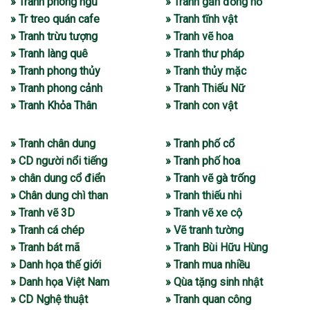
» Tranh phòng ngủ
» Tranh gắn đồng hồ
» Tr treo quán cafe
» Tranh tĩnh vật
» Tranh trừu tượng
» Tranh vẽ hoa
» Tranh làng quê
» Tranh thư pháp
» Tranh phong thủy
» Tranh thủy mặc
» Tranh phong cảnh
» Tranh Thiếu Nữ
» Tranh Khỏa Thân
» Tranh con vật
» Tranh chân dung
» Tranh phố cổ
» CD người nổi tiếng
» Tranh phố hoa
» chân dung cổ điển
» Tranh vẽ gà trống
» Chân dung chì than
» Tranh thiếu nhi
» Tranh vẽ 3D
» Tranh vẽ xe cộ
» Tranh cá chép
» Vẽ tranh tường
» Tranh bát mã
» Tranh Bùi Hữu Hùng
» Danh họa thế giới
» Tranh mua nhiều
» Danh họa Việt Nam
» Qùa tặng sinh nhật
» CD Nghệ thuật
» Tranh quan công