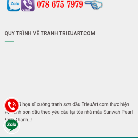
QUY TRÌNH VẼ TRANH TRIEUART.COM
Đội ngũ họa sĩ xưởng tranh sơn dầu TrieuArt.com thực hiện
vẽ tranh sơn dầu theo yêu cầu tại tòa nhà mẫu Sunwah Pearl
Bình Thạnh…!