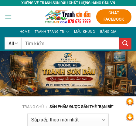
Skip
XƯỞNG VẼ TRANH SƠN DẦU CHẤT LƯỢNG HÀNG ĐẦU VN
to
CHAT
content
FACEBOOK
HOME
TRANH TRANG TRÍ
MẪU KHUNG
BẢNG GIÁ
Tìm
kiếm:
TRANG CHỦ
/
SẢN PHẨM ĐƯỢC GẮN THẺ “BẠN BÈ”