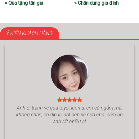
» Qùa tặng tân gia
» Chân dung gia đình
Ý KIẾN KHÁCH HÀNG
Anh ơi tranh vẽ quá tuyệt luôn ạ, em cứ ngắm mãi
không chán, có dịp lại đặt anh vẽ nữa nha. cảm ơn
anh rất nhiều ạ!