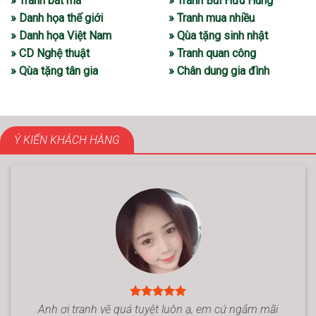
» Tranh bát mã
» Tranh Bùi Hữu Hùng
» Danh họa thế giới
» Tranh mua nhiều
» Danh họa Việt Nam
» Qùa tặng sinh nhật
» CD Nghệ thuật
» Tranh quan công
» Qùa tặng tân gia
» Chân dung gia đình
Ý KIẾN KHÁCH HÀNG
Anh ơi tranh vẽ quá tuyệt luôn ạ, em cứ ngắm mãi