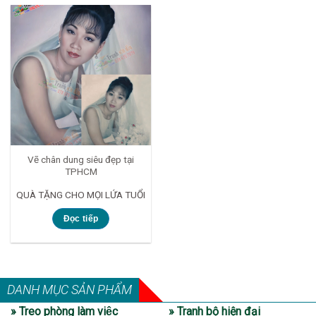
Vẽ chân dung siêu đẹp tại
TPHCM
QUÀ TẶNG CHO MỌI LỨA TUỔI
Đọc tiếp
DANH MỤC SẢN PHẨM
» Treo phòng làm việc
» Tranh bộ hiện đại