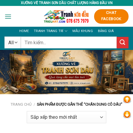
Skip
XƯỞNG VẼ TRANH SƠN DẦU CHẤT LƯỢNG HÀNG ĐẦU VN
to
CHAT
content
FACEBOOK
HOME
TRANH TRANG TRÍ
MẪU KHUNG
BẢNG GIÁ
Tìm
kiếm:
TRANG CHỦ
/
SẢN PHẨM ĐƯỢC GẮN THẺ “CHÂN DUNG CÔ DÂU”