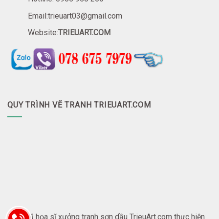
Email:trieuart03@gmail.com
Website:
TRIEUART.COM
QUY TRÌNH VẼ TRANH TRIEUART.COM
Đội ngũ họa sĩ xưởng tranh sơn dầu TrieuArt.com thực hiện