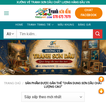
Skip
XƯỞNG VẼ TRANH SƠN DẦU CHẤT LƯỢNG HÀNG ĐẦU VN
to
CHAT
content
FACEBOOK
HOME
TRANH TRANG TRÍ
MẪU KHUNG
BẢNG GIÁ
Tìm
kiếm:
TRANG CHỦ
/
SẢN PHẨM ĐƯỢC GẮN THẺ “CHÂN DUNG SƠN DẦU CHẤT
LƯỢNG CAO”