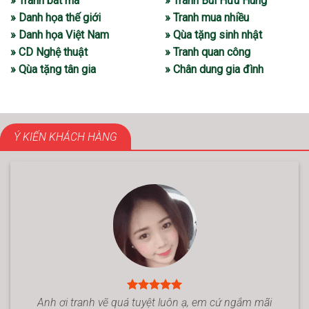
» Tranh bát mã
» Tranh Bùi Hữu Hùng
» Danh họa thế giới
» Tranh mua nhiều
» Danh họa Việt Nam
» Qùa tặng sinh nhật
» CD Nghệ thuật
» Tranh quan công
» Qùa tặng tân gia
» Chân dung gia đình
Ý KIẾN KHÁCH HÀNG
Anh ơi tranh vẽ quá tuyệt luôn ạ, em cứ ngắm mãi