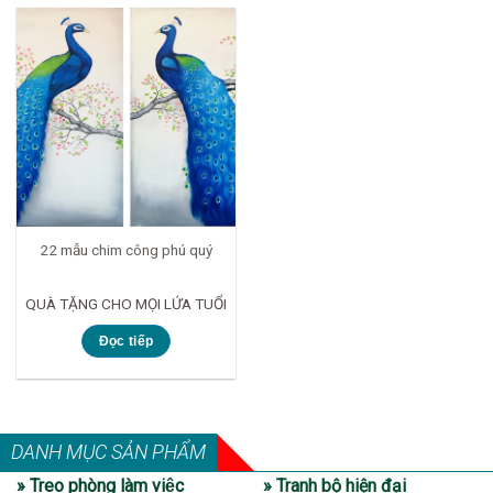
22 mẫu chim công phú quý
QUÀ TẶNG CHO MỌI LỨA TUỔI
Đọc tiếp
DANH MỤC SẢN PHẨM
» Treo phòng làm việc
» Tranh bộ hiện đại