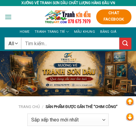
Skip
XƯỞNG VẼ TRANH SƠN DẦU CHẤT LƯỢNG HÀNG ĐẦU VN
to
CHAT
content
FACEBOOK
HOME
TRANH TRANG TRÍ
MẪU KHUNG
BẢNG GIÁ
Tìm
kiếm:
TRANG CHỦ
/
SẢN PHẨM ĐƯỢC GẮN THẺ “CHIM CÔNG”