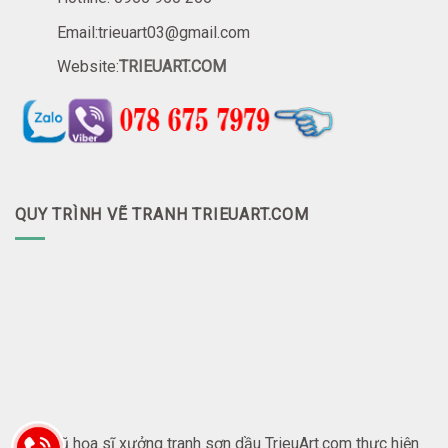
Email:trieuart03@gmail.com
Website:
TRIEUART.COM
QUY TRÌNH VẼ TRANH TRIEUART.COM
Đội ngũ họa sĩ xưởng tranh sơn dầu TrieuArt.com thực hiện