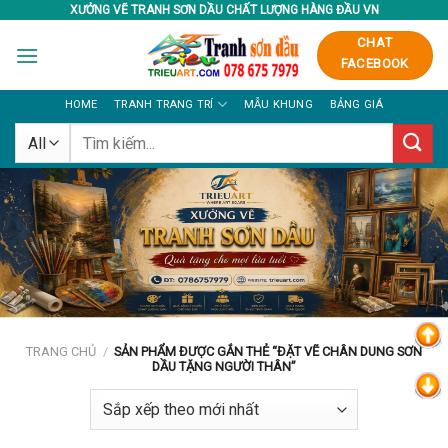
Skip
XƯỞNG VẼ TRANH SƠN DẦU CHẤT LƯỢNG HÀNG ĐẦU VN
to
CHAT
content
FACEBOOK
HOME
TRANH TRANG TRÍ
MẪU KHUNG
BẢNG GIÁ
Tìm
kiếm:
TRANG CHỦ
/
SẢN PHẨM ĐƯỢC GẮN THẺ “ĐẶT VẼ CHÂN DUNG SƠN
DẦU TẶNG NGƯỜI THÂN”