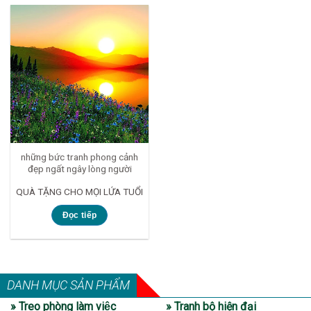
những bức tranh phong cảnh
đẹp ngất ngây lòng người
QUÀ TẶNG CHO MỌI LỨA TUỔI
Đọc tiếp
DANH MỤC SẢN PHẨM
» Treo phòng làm việc
» Tranh bộ hiện đại