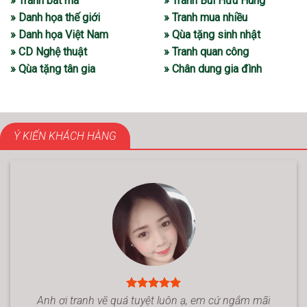
» Tranh bát mã
» Tranh Bùi Hữu Hùng
» Danh họa thế giới
» Tranh mua nhiều
» Danh họa Việt Nam
» Qùa tặng sinh nhật
» CD Nghệ thuật
» Tranh quan công
» Qùa tặng tân gia
» Chân dung gia đình
Ý KIẾN KHÁCH HÀNG
Anh ơi tranh vẽ quá tuyệt luôn ạ, em cứ ngắm mãi