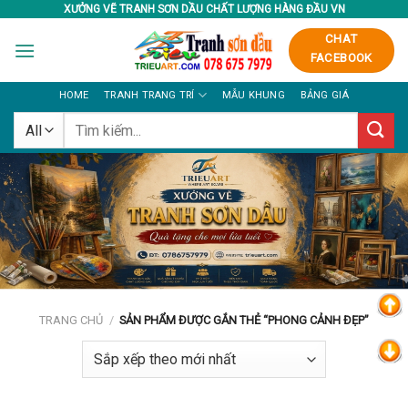
Skip
XƯỞNG VẼ TRANH SƠN DẦU CHẤT LƯỢNG HÀNG ĐẦU VN
to
CHAT
content
FACEBOOK
HOME
TRANH TRANG TRÍ
MẪU KHUNG
BẢNG GIÁ
Tìm
kiếm:
TRANG CHỦ
/
SẢN PHẨM ĐƯỢC GẮN THẺ “PHONG CẢNH ĐẸP”