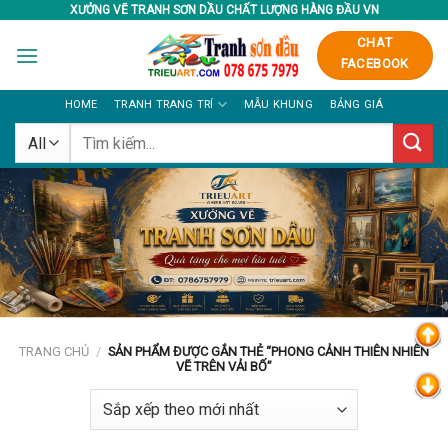
Skip
XƯỞNG VẼ TRANH SƠN DẦU CHẤT LƯỢNG HÀNG ĐẦU VN
to
CHAT
content
FACEBOOK
HOME
TRANH TRANG TRÍ
MẪU KHUNG
BẢNG GIÁ
Tìm
kiếm:
TRANG CHỦ
/
SẢN PHẨM ĐƯỢC GẮN THẺ “PHONG CẢNH THIÊN NHIÊN
VẼ TRÊN VẢI BỐ”