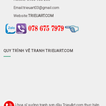
Email:trieuart03@gmail.com
Website:
TRIEUART.COM
QUY TRÌNH VẼ TRANH TRIEUART.COM
Đội ngũ họa sĩ xưởng tranh sơn dầu TrieuArt.com thực hiện