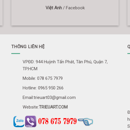
Việt Anh
/
Facebook
THÔNG LIÊN HỆ
Q
VPĐD: 944 Huỳnh Tấn Phát, Tân Phú, Quận 7,
TP.HCM
Mobile: 078 675 7979
Hotline: 0965 950 266
Email:trieuart03@gmail.com
Website:
TRIEUART.COM
Đ
h
S