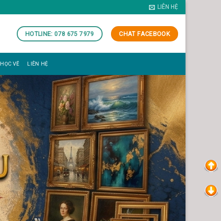
LIÊN HỆ
HOTLINE: 078 675 7979
CHAT FACEBOOK
 HỌC VẼ
LIÊN HỆ