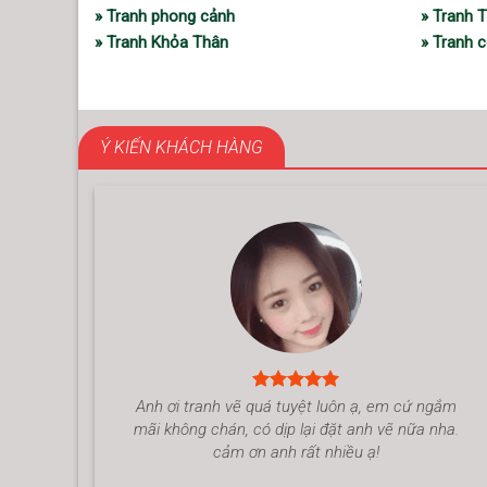
» Tranh phong cảnh
» Tranh 
» Tranh Khỏa Thân
» Tranh c
Ý KIẾN KHÁCH HÀNG
Anh ơi tranh vẽ quá tuyệt luôn ạ, em cứ ngắm
mãi không chán, có dịp lại đặt anh vẽ nữa nha.
cảm ơn anh rất nhiều ạ!