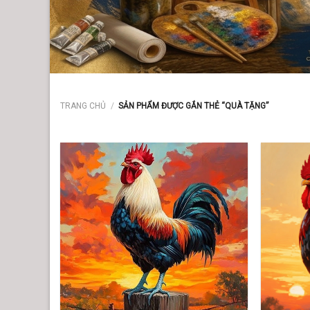
TRANG CHỦ
/
SẢN PHẨM ĐƯỢC GẮN THẺ “QUÀ TẶNG”