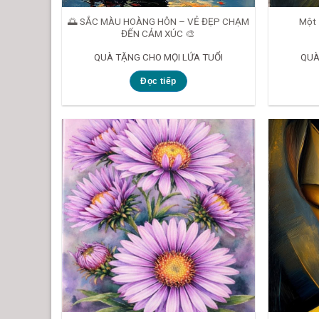
🌅 SẮC MÀU HOÀNG HÔN – VẺ ĐẸP CHẠM
Một 
ĐẾN CẢM XÚC 🎨
QUÀ TẶNG CHO MỌI LỨA TUỔI
QUÀ
Đọc tiếp