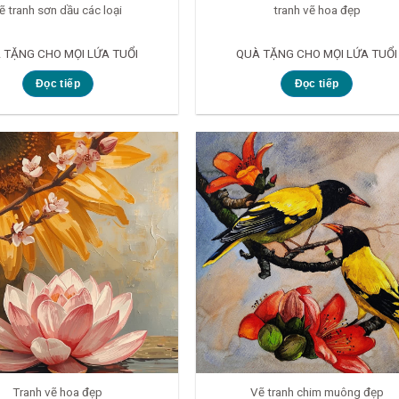
ẽ tranh sơn dầu các loại
tranh vẽ hoa đẹp
 TẶNG CHO MỌI LỨA TUỔI
QUÀ TẶNG CHO MỌI LỨA TUỔI
Đọc tiếp
Đọc tiếp
Tranh vẽ hoa đẹp
Vẽ tranh chim muông đẹp