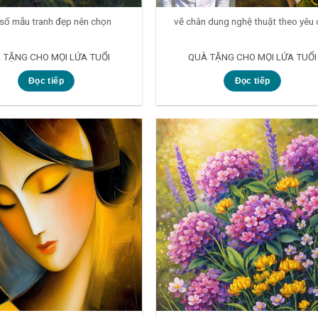
số mẫu tranh đẹp nên chọn
vẽ chân dung nghệ thuật theo yêu 
 TẶNG CHO MỌI LỨA TUỔI
QUÀ TẶNG CHO MỌI LỨA TUỔI
Đọc tiếp
Đọc tiếp