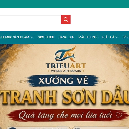
NH MỤC SẢN PHẨM
GIỚI THIỆU
BẢNG GIÁ
MẪU KHUNG
GIẢI TRÍ
LỚP