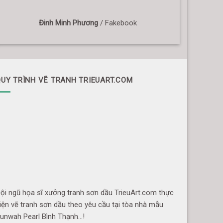
Đinh Minh Phương
/
Fakebook
UY TRÌNH VẼ TRANH TRIEUART.COM
ội ngũ họa sĩ xưởng tranh sơn dầu TrieuArt.com thực
iện vẽ tranh sơn dầu theo yêu cầu tại tòa nhà mẫu
unwah Pearl Bình Thạnh…!