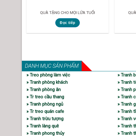
QUÀ TẶNG CHO MỌI LỨA TUỔI
QUÀ
Đọc tiếp
DANH MỤC SẢN PHẨM
» Treo phòng làm việc
» Tranh b
» Tranh phòng khách
» Tranh t
» Tranh phòng ăn
» Tranh p
» Tr treo cầu thang
» Tranh c
» Tranh phòng ngủ
» Tranh 
» Tr treo quán cafe
» Tranh t
» Tranh trừu tượng
» Tranh 
» Tranh làng quê
» Tranh 
» Tranh phong thủy
» Tranh 