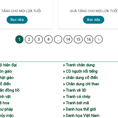
 TẶNG CHO MỌI LỨA TUỔI
QUÀ TẶNG CHO MỌI LỨA TUỔI
Đọc tiếp
Đọc tiếp
1
2
3
4
…
14
15
16
ộ hiện đại
» Tranh chân dung
ôn giáo
» CD người nổi tiếng
hật giáo
» chân dung cổ điển
ổ điển
» Chân dung chì than
gắn đồng hồ
» Tranh vẽ 3D
ĩnh vật
» Tranh cá chép
vẽ hoa
» Tranh bát mã
thư pháp
» Danh họa thế giới
thủy mặc
» Danh họa Việt Nam