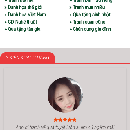
» Tranh bát mã
» Tranh Bùi Hữu Hùng
» Danh họa thế giới
» Tranh mua nhiều
» Danh họa Việt Nam
» Qùa tặng sinh nhật
» CD Nghệ thuật
» Tranh quan công
» Qùa tặng tân gia
» Chân dung gia đình
Ý KIẾN KHÁCH HÀNG
Anh ơi tranh vẽ quá tuyệt luôn ạ, em cứ ngắm mãi