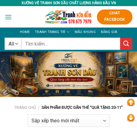
Skip
XƯỞNG VẼ TRANH SƠN DẦU CHẤT LƯỢNG HÀNG ĐẦU VN
to
CHAT
content
FACEBOOK
HOME
TRANH TRANG TRÍ
MẪU KHUNG
BẢNG GIÁ
Tìm
kiếm:
TRANG CHỦ
/
SẢN PHẨM ĐƯỢC GẮN THẺ “QUÀ TẶNG 20-11”