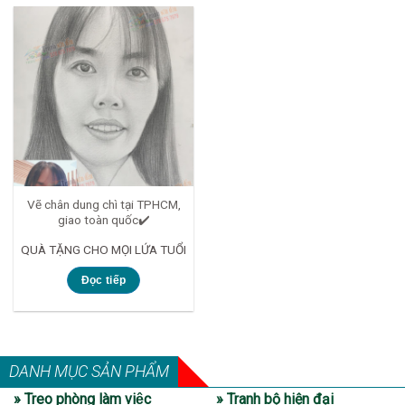
Vẽ chân dung chì tại TPHCM,
giao toàn quốc✔️
QUÀ TẶNG CHO MỌI LỨA TUỔI
Đọc tiếp
DANH MỤC SẢN PHẨM
» Treo phòng làm việc
» Tranh bộ hiện đại