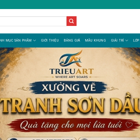
NH MỤC SẢN PHẨM
GIỚI THIỆU
BẢNG GIÁ
MẪU KHUNG
GIẢI TRÍ
LỚP