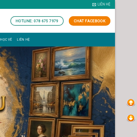
LIÊN HỆ
HOTLINE: 078 675 7979
CHAT FACEBOOK
 HỌC VẼ
LIÊN HỆ