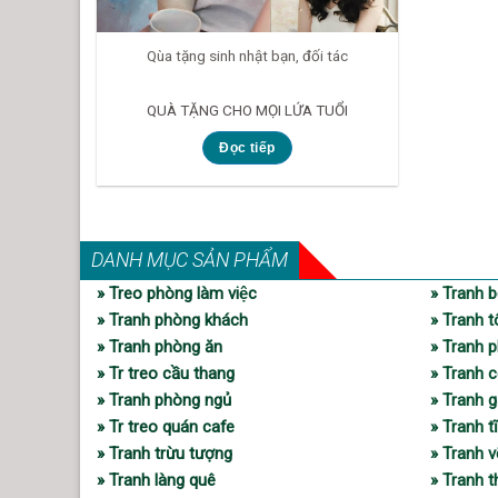
Qùa tặng sinh nhật bạn, đối tác
QUÀ TẶNG CHO MỌI LỨA TUỔI
Đọc tiếp
DANH MỤC SẢN PHẨM
» Treo phòng làm việc
» Tranh b
» Tranh phòng khách
» Tranh t
» Tranh phòng ăn
» Tranh p
» Tr treo cầu thang
» Tranh c
» Tranh phòng ngủ
» Tranh 
» Tr treo quán cafe
» Tranh t
» Tranh trừu tượng
» Tranh 
» Tranh làng quê
» Tranh 