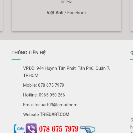
nhiều!
Việt Anh
/
Facebook
THÔNG LIÊN HỆ
Q
VPĐD: 944 Huỳnh Tấn Phát, Tân Phú, Quận 7,
TP.HCM
Mobile: 078 675 7979
Hotline: 0965 950 266
Email:trieuart03@gmail.com
Website:
TRIEUART.COM
Đ
h