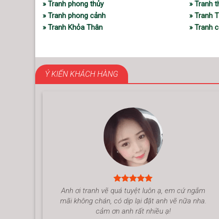
» Tranh phong thủy
» Tranh 
» Tranh phong cảnh
» Tranh 
» Tranh Khỏa Thân
» Tranh c
Ý KIẾN KHÁCH HÀNG
Anh ơi tranh vẽ quá tuyệt luôn ạ, em cứ ngắm
mãi không chán, có dịp lại đặt anh vẽ nữa nha.
cảm ơn anh rất nhiều ạ!