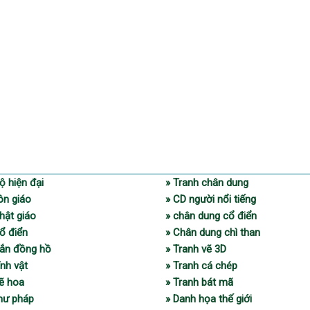
ộ hiện đại
» Tranh chân dung
ôn giáo
» CD người nổi tiếng
hật giáo
» chân dung cổ điển
ổ điển
» Chân dung chì than
gắn đồng hồ
» Tranh vẽ 3D
ĩnh vật
» Tranh cá chép
vẽ hoa
» Tranh bát mã
thư pháp
» Danh họa thế giới