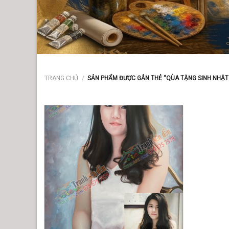
TRANG CHỦ
/
SẢN PHẨM ĐƯỢC GẮN THẺ “QÙA TẶNG SINH NHẬT