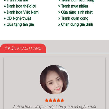
» Tranh bát mã
» Tranh Bùi Hữu Hùng
» Danh họa thế giới
» Tranh mua nhiều
» Danh họa Việt Nam
» Qùa tặng sinh nhật
» CD Nghệ thuật
» Tranh quan công
» Qùa tặng tân gia
» Chân dung gia đình
Ý KIẾN KHÁCH HÀNG
Anh ơi tranh vẽ quá tuyệt luôn ạ, em cứ ngắm mãi