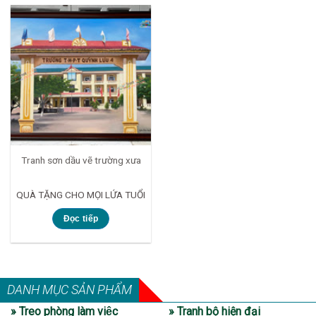
Tranh sơn dầu vẽ trường xưa
QUÀ TẶNG CHO MỌI LỨA TUỔI
Đọc tiếp
DANH MỤC SẢN PHẨM
» Treo phòng làm việc
» Tranh bộ hiện đại