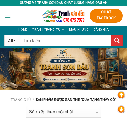
Skip
XƯỞNG VẼ TRANH SƠN DẦU CHẤT LƯỢNG HÀNG ĐẦU VN
to
CHAT
content
FACEBOOK
HOME
TRANH TRANG TRÍ
MẪU KHUNG
BẢNG GIÁ
Tìm
kiếm:
TRANG CHỦ
/
SẢN PHẨM ĐƯỢC GẮN THẺ “QUÀ TẶNG THẦY CÔ”