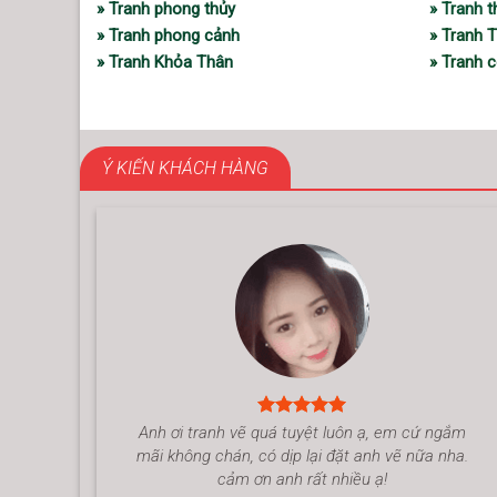
» Tranh phong thủy
» Tranh 
» Tranh phong cảnh
» Tranh 
» Tranh Khỏa Thân
» Tranh c
Ý KIẾN KHÁCH HÀNG
Anh ơi tranh vẽ quá tuyệt luôn ạ, em cứ ngắm
mãi không chán, có dịp lại đặt anh vẽ nữa nha.
cảm ơn anh rất nhiều ạ!