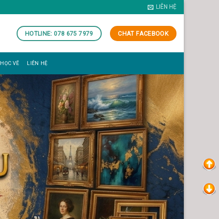
LIÊN HỆ
HOTLINE: 078 675 7979
CHAT FACEBOOK
 HỌC VẼ
LIÊN HỆ