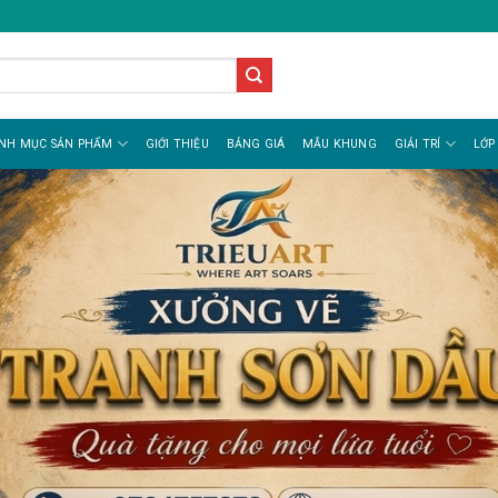
NH MỤC SẢN PHẨM
GIỚI THIỆU
BẢNG GIÁ
MẪU KHUNG
GIẢI TRÍ
LỚP