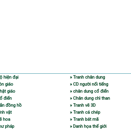
ộ hiện đại
» Tranh chân dung
ôn giáo
» CD người nổi tiếng
hật giáo
» chân dung cổ điển
ổ điển
» Chân dung chì than
gắn đồng hồ
» Tranh vẽ 3D
ĩnh vật
» Tranh cá chép
vẽ hoa
» Tranh bát mã
thư pháp
» Danh họa thế giới