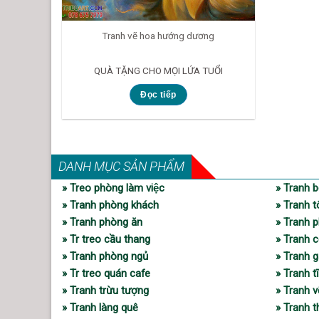
Tranh vẽ hoa hướng dương
QUÀ TẶNG CHO MỌI LỨA TUỔI
Đọc tiếp
DANH MỤC SẢN PHẨM
» Treo phòng làm việc
» Tranh b
» Tranh phòng khách
» Tranh t
» Tranh phòng ăn
» Tranh p
» Tr treo cầu thang
» Tranh c
» Tranh phòng ngủ
» Tranh 
» Tr treo quán cafe
» Tranh t
» Tranh trừu tượng
» Tranh 
» Tranh làng quê
» Tranh 