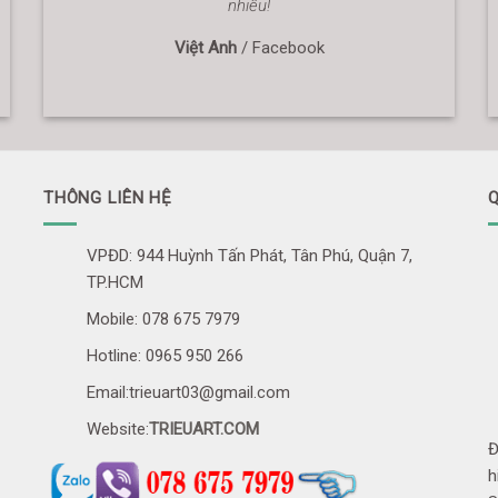
nhiều!
Việt Anh
/
Facebook
THÔNG LIÊN HỆ
Q
VPĐD: 944 Huỳnh Tấn Phát, Tân Phú, Quận 7,
TP.HCM
Mobile: 078 675 7979
Hotline: 0965 950 266
Email:trieuart03@gmail.com
Website:
TRIEUART.COM
Đ
h