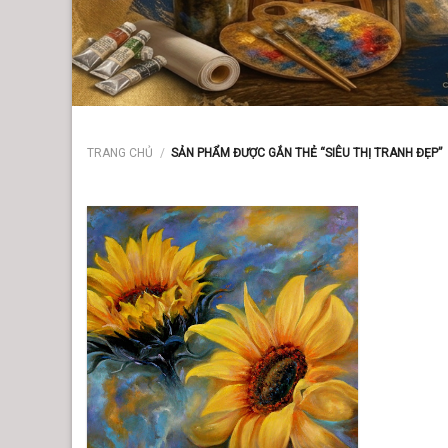
TRANG CHỦ
/
SẢN PHẨM ĐƯỢC GẮN THẺ “SIÊU THỊ TRANH ĐẸP”