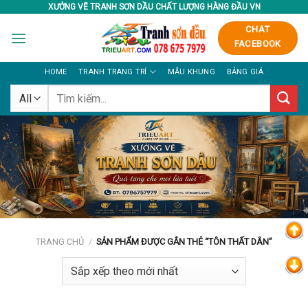
Skip
XƯỞNG VẼ TRANH SƠN DẦU CHẤT LƯỢNG HÀNG ĐẦU VN
to
CHAT
content
FACEBOOK
HOME
TRANH TRANG TRÍ
MẪU KHUNG
BẢNG GIÁ
Tìm
kiếm:
TRANG CHỦ
/
SẢN PHẨM ĐƯỢC GẮN THẺ “TÔN THẤT DÂN”