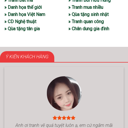
» Tranh bát mã
» Tranh Bùi Hữu Hùng
» Danh họa thế giới
» Tranh mua nhiều
» Danh họa Việt Nam
» Qùa tặng sinh nhật
» CD Nghệ thuật
» Tranh quan công
» Qùa tặng tân gia
» Chân dung gia đình
Ý KIẾN KHÁCH HÀNG
Anh ơi tranh vẽ quá tuyệt luôn ạ, em cứ ngắm mãi