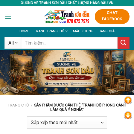
Skip
XƯỞNG VẼ TRANH SƠN DẦU CHẤT LƯỢNG HÀNG ĐẦU VN
to
CHAT
content
FACEBOOK
HOME
TRANH TRANG TRÍ
MẪU KHUNG
BẢNG GIÁ
Tìm
kiếm:
TRANG CHỦ
/
SẢN PHẨM ĐƯỢC GẮN THẺ “TRANH BỘ PHONG CẢNH
LÀM QUÀ Ý NGHĨA”