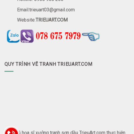
Email:trieuart03@gmail.com
Website:
TRIEUART.COM
QUY TRÌNH VẼ TRANH TRIEUART.COM
Đội ngũ họa sĩ xưởng tranh sơn dầu TrieuArt.com thực hiện