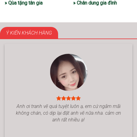
» Qùa tặng tân gia
» Chân dung gia đình
Ý KIẾN KHÁCH HÀNG
Anh ơi tranh vẽ quá tuyệt luôn ạ, em cứ ngắm mãi
không chán, có dịp lại đặt anh vẽ nữa nha. cảm ơn
anh rất nhiều ạ!