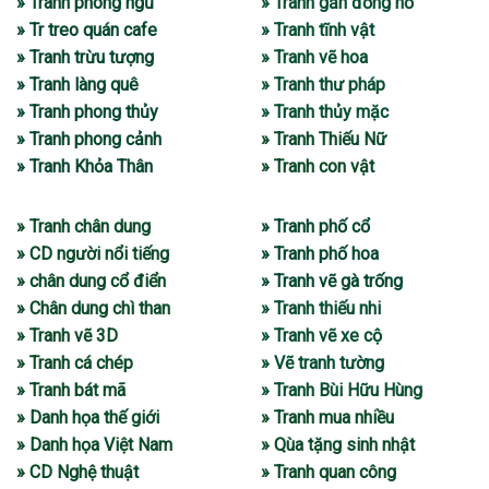
» Tranh phòng ngủ
» Tranh gắn đồng hồ
» Tr treo quán cafe
» Tranh tĩnh vật
» Tranh trừu tượng
» Tranh vẽ hoa
» Tranh làng quê
» Tranh thư pháp
» Tranh phong thủy
» Tranh thủy mặc
» Tranh phong cảnh
» Tranh Thiếu Nữ
» Tranh Khỏa Thân
» Tranh con vật
» Tranh chân dung
» Tranh phố cổ
» CD người nổi tiếng
» Tranh phố hoa
» chân dung cổ điển
» Tranh vẽ gà trống
» Chân dung chì than
» Tranh thiếu nhi
» Tranh vẽ 3D
» Tranh vẽ xe cộ
» Tranh cá chép
» Vẽ tranh tường
» Tranh bát mã
» Tranh Bùi Hữu Hùng
» Danh họa thế giới
» Tranh mua nhiều
» Danh họa Việt Nam
» Qùa tặng sinh nhật
» CD Nghệ thuật
» Tranh quan công