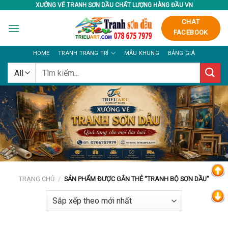
Skip
XƯỞNG VẼ TRANH SƠN DẦU CHẤT LƯỢNG HÀNG ĐẦU VN
to
CHAT
content
FACEBOOK
HOME
TRANH TRANG TRÍ
MẪU KHUNG
BẢNG GIÁ
Tìm
kiếm:
TRANG CHỦ
/
SẢN PHẨM ĐƯỢC GẮN THẺ “TRANH BỘ SƠN DẦU”