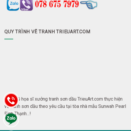
QUY TRÌNH VẼ TRANH TRIEUART.COM
Đội ngũ họa sĩ xưởng tranh sơn dầu TrieuArt.com thực hiện
vẽ tranh sơn dầu theo yêu cầu tại tòa nhà mẫu Sunwah Pearl
Bình Thạnh…!