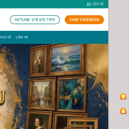
LIÊN HỆ
HOTLINE: 078 675 7979
CHAT FACEBOOK
 HỌC VẼ
LIÊN HỆ