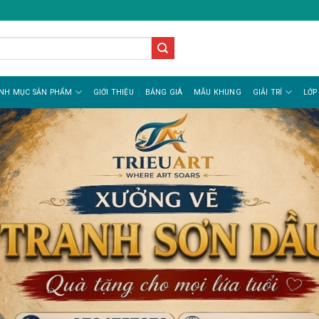
NH MỤC SẢN PHẨM
GIỚI THIỆU
BẢNG GIÁ
MẪU KHUNG
GIẢI TRÍ
LỚP