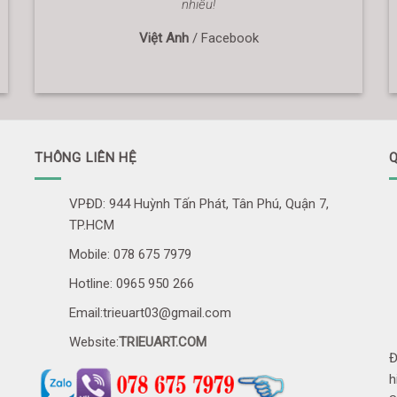
nhiều!
Việt Anh
/
Facebook
THÔNG LIÊN HỆ
Q
VPĐD: 944 Huỳnh Tấn Phát, Tân Phú, Quận 7,
TP.HCM
Mobile: 078 675 7979
Hotline: 0965 950 266
Email:trieuart03@gmail.com
Website:
TRIEUART.COM
Đ
h