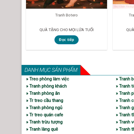
Tranh Botero
Tr
QUÀ TẶNG CHO MỌI LỨA TUỔI
QUÀ
Đọc tiếp
DANH MỤC SẢN PHẨM
» Treo phòng làm việc
» Tranh b
» Tranh phòng khách
» Tranh t
» Tranh phòng ăn
» Tranh p
» Tr treo cầu thang
» Tranh c
» Tranh phòng ngủ
» Tranh 
» Tr treo quán cafe
» Tranh t
» Tranh trừu tượng
» Tranh 
» Tranh làng quê
» Tranh 