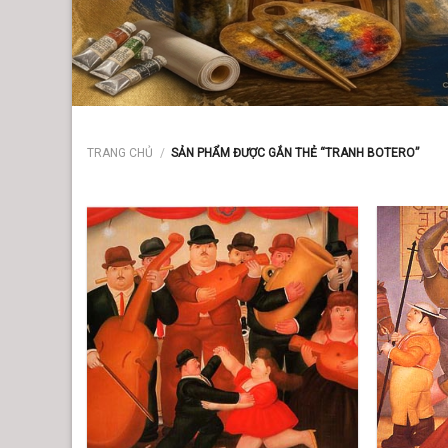
TRANG CHỦ
/
SẢN PHẨM ĐƯỢC GẮN THẺ “TRANH BOTERO”