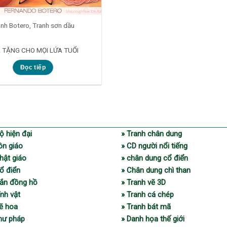
anh Botero, Tranh sơn dầu
 TẶNG CHO MỌI LỨA TUỔI
Đọc tiếp
ộ hiện đại
» Tranh chân dung
ôn giáo
» CD người nổi tiếng
hật giáo
» chân dung cổ điển
ổ điển
» Chân dung chì than
gắn đồng hồ
» Tranh vẽ 3D
ĩnh vật
» Tranh cá chép
vẽ hoa
» Tranh bát mã
thư pháp
» Danh họa thế giới