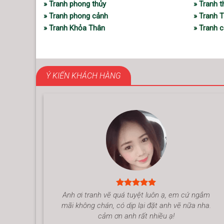
» Tranh phong thủy
» Tranh 
» Tranh phong cảnh
» Tranh 
» Tranh Khỏa Thân
» Tranh c
Ý KIẾN KHÁCH HÀNG
Anh ơi tranh vẽ quá tuyệt luôn ạ, em cứ ngắm
mãi không chán, có dịp lại đặt anh vẽ nữa nha.
cảm ơn anh rất nhiều ạ!