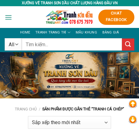
Skip
XƯỞNG VẼ TRANH SƠN DẦU CHẤT LƯỢNG HÀNG ĐẦU VN
to
CHAT
content
FACEBOOK
HOME
TRANH TRANG TRÍ
MẪU KHUNG
BẢNG GIÁ
Tìm
kiếm:
TRANG CHỦ
/
SẢN PHẨM ĐƯỢC GẮN THẺ “TRANH CÁ CHÉP”