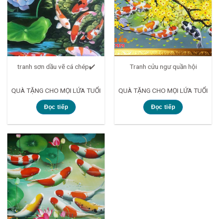
tranh sơn dầu vẽ cá chép✔️
Tranh cửu ngư quần hội
QUÀ TẶNG CHO MỌI LỨA TUỔI
QUÀ TẶNG CHO MỌI LỨA TUỔI
Đọc tiếp
Đọc tiếp