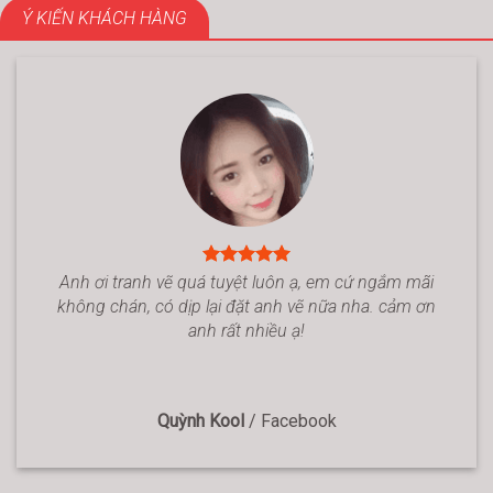
Ý KIẾN KHÁCH HÀNG
Anh ơi tranh vẽ quá tuyệt luôn ạ, em cứ ngắm mãi
không chán, có dịp lại đặt anh vẽ nữa nha. cảm ơn
anh rất nhiều ạ!
Quỳnh Kool
/
Facebook