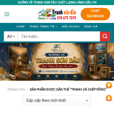
Skip
XƯỞNG VẼ TRANH SƠN DẦU CHẤT LƯỢNG HÀNG ĐẦU VN
to
CHAT
content
FACEBOOK
HOME
TRANH TRANG TRÍ
MẪU KHUNG
BẢNG GIÁ
Tìm
kiếm:
TRANG CHỦ
/
SẢN PHẨM ĐƯỢC GẮN THẺ “TRANH CÁ CHÉP RỒNG”