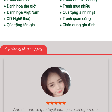
» Tranh bát mã
» Tranh Bùi Hữu Hùng
» Danh họa thế giới
» Tranh mua nhiều
» Danh họa Việt Nam
» Qùa tặng sinh nhật
» CD Nghệ thuật
» Tranh quan công
» Qùa tặng tân gia
» Chân dung gia đình
Ý KIẾN KHÁCH HÀNG
Anh ơi tranh vẽ quá tuyệt luôn ạ, em cứ ngắm mãi