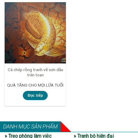
Cá chép rồng tranh vẽ sơn dầu
trên toan
QUÀ TẶNG CHO MỌI LỨA TUỔI
Đọc tiếp
DANH MỤC SẢN PHẨM
» Treo phòng làm việc
» Tranh bộ hiện đại