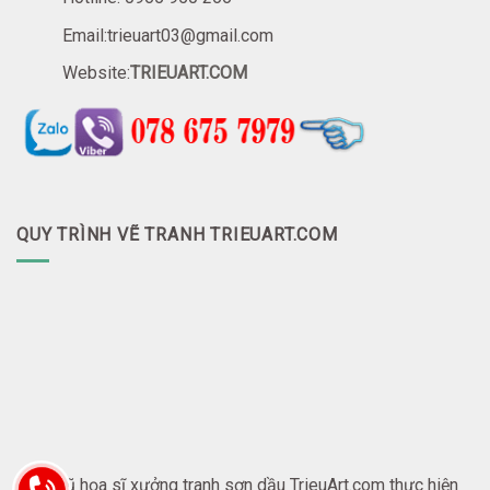
Email:trieuart03@gmail.com
Website:
TRIEUART.COM
QUY TRÌNH VẼ TRANH TRIEUART.COM
Đội ngũ họa sĩ xưởng tranh sơn dầu TrieuArt.com thực hiện