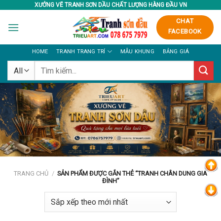
Skip
XƯỞNG VẼ TRANH SƠN DẦU CHẤT LƯỢNG HÀNG ĐẦU VN
to
CHAT
content
FACEBOOK
HOME
TRANH TRANG TRÍ
MẪU KHUNG
BẢNG GIÁ
Tìm
kiếm:
TRANG CHỦ
/
SẢN PHẨM ĐƯỢC GẮN THẺ “TRANH CHÂN DUNG GIA
ĐÌNH”