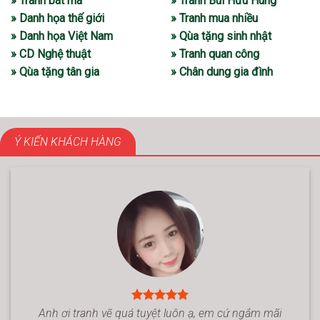
» Tranh bát mã
» Tranh Bùi Hữu Hùng
» Danh họa thế giới
» Tranh mua nhiều
» Danh họa Việt Nam
» Qùa tặng sinh nhật
» CD Nghệ thuật
» Tranh quan công
» Qùa tặng tân gia
» Chân dung gia đình
Ý KIẾN KHÁCH HÀNG
Anh ơi tranh vẽ quá tuyệt luôn ạ, em cứ ngắm mãi