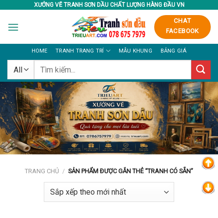
Skip
XƯỞNG VẼ TRANH SƠN DẦU CHẤT LƯỢNG HÀNG ĐẦU VN
to
CHAT
content
FACEBOOK
HOME
TRANH TRANG TRÍ
MẪU KHUNG
BẢNG GIÁ
Tìm
kiếm:
TRANG CHỦ
/
SẢN PHẨM ĐƯỢC GẮN THẺ “TRANH CÓ SẴN”