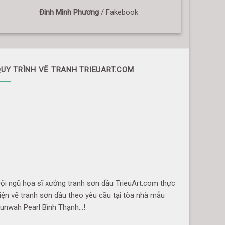
Đinh Minh Phương
/
Fakebook
UY TRÌNH VẼ TRANH TRIEUART.COM
ội ngũ họa sĩ xưởng tranh sơn dầu TrieuArt.com thực
iện vẽ tranh sơn dầu theo yêu cầu tại tòa nhà mẫu
unwah Pearl Bình Thạnh…!