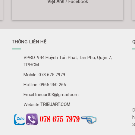
Việt Anh
/
Facebook
THÔNG LIÊN HỆ
Q
VPĐD: 944 Huỳnh Tấn Phát, Tân Phú, Quận 7,
TP.HCM
Mobile: 078 675 7979
Hotline: 0965 950 266
Email:trieuart03@gmail.com
Website:
TRIEUART.COM
Đ
h
S