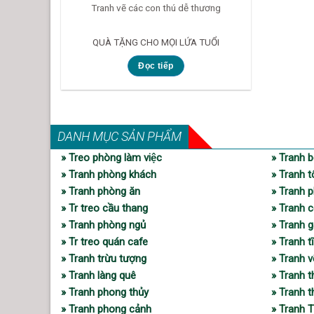
Tranh vẽ các con thú dễ thương
QUÀ TẶNG CHO MỌI LỨA TUỔI
Đọc tiếp
DANH MỤC SẢN PHẨM
» Treo phòng làm việc
» Tranh b
» Tranh phòng khách
» Tranh t
» Tranh phòng ăn
» Tranh p
» Tr treo cầu thang
» Tranh c
» Tranh phòng ngủ
» Tranh 
» Tr treo quán cafe
» Tranh t
» Tranh trừu tượng
» Tranh 
» Tranh làng quê
» Tranh 
» Tranh phong thủy
» Tranh 
» Tranh phong cảnh
» Tranh 