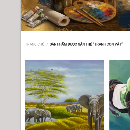
TRANG CHỦ
/
SẢN PHẨM ĐƯỢC GẮN THẺ “TRANH CON VẬT”