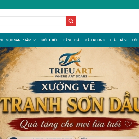
NH MỤC SẢN PHẨM
GIỚI THIỆU
BẢNG GIÁ
MẪU KHUNG
GIẢI TRÍ
LỚP