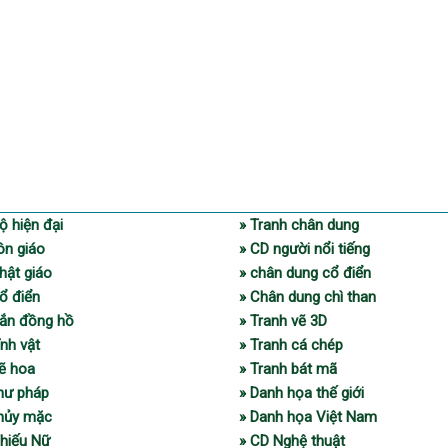
ộ hiện đại
» Tranh chân dung
ôn giáo
» CD người nổi tiếng
hật giáo
» chân dung cổ điển
ổ điển
» Chân dung chì than
gắn đồng hồ
» Tranh vẽ 3D
ĩnh vật
» Tranh cá chép
vẽ hoa
» Tranh bát mã
thư pháp
» Danh họa thế giới
thủy mặc
» Danh họa Việt Nam
Thiếu Nữ
» CD Nghệ thuật