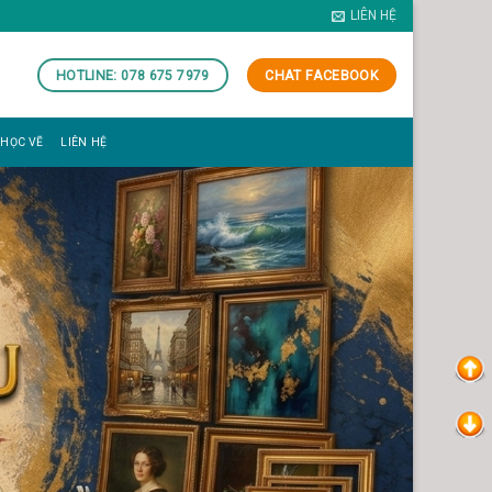
LIÊN HỆ
HOTLINE: 078 675 7979
CHAT FACEBOOK
 HỌC VẼ
LIÊN HỆ