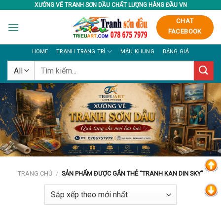
Skip
XƯỞNG VẼ TRANH SƠN DẦU CHẤT LƯỢNG HÀNG ĐẦU VN
to
CHAT
content
FACEBOOK
HOME
TRANH TRANG TRÍ
MẪU KHUNG
BẢNG GIÁ
Tìm
kiếm:
TRANG CHỦ
/
SẢN PHẨM ĐƯỢC GẮN THẺ “TRANH KAN DIN SKY”