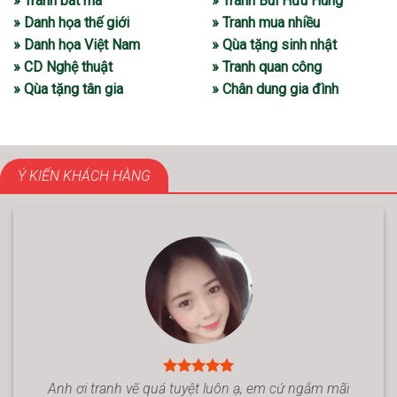
» Tranh bát mã
» Tranh Bùi Hữu Hùng
» Danh họa thế giới
» Tranh mua nhiều
» Danh họa Việt Nam
» Qùa tặng sinh nhật
» CD Nghệ thuật
» Tranh quan công
» Qùa tặng tân gia
» Chân dung gia đình
Ý KIẾN KHÁCH HÀNG
Anh ơi tranh vẽ quá tuyệt luôn ạ, em cứ ngắm mãi