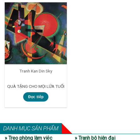
Tranh Kan Din Sky
QUÀ TẶNG CHO MỌI LỨA TUỔI
Đọc tiếp
DANH MỤC SẢN PHẨM
» Treo phòng làm việc
» Tranh bộ hiện đại