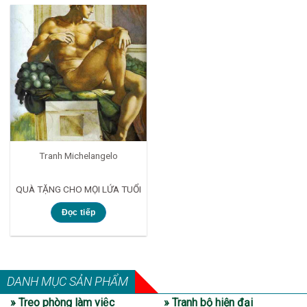
Tranh Michelangelo
QUÀ TẶNG CHO MỌI LỨA TUỔI
Đọc tiếp
DANH MỤC SẢN PHẨM
» Treo phòng làm việc
» Tranh bộ hiện đại