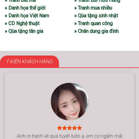
» Tranh bát mã
» Tranh Bùi Hữu Hùng
» Danh họa thế giới
» Tranh mua nhiều
» Danh họa Việt Nam
» Qùa tặng sinh nhật
» CD Nghệ thuật
» Tranh quan công
» Qùa tặng tân gia
» Chân dung gia đình
Ý KIẾN KHÁCH HÀNG
Anh ơi tranh vẽ quá tuyệt luôn ạ, em cứ ngắm mãi