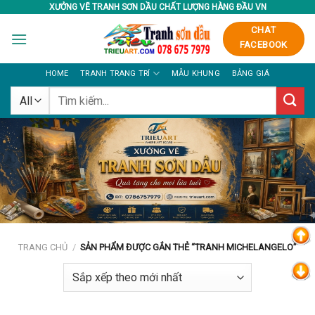
Skip
XƯỞNG VẼ TRANH SƠN DẦU CHẤT LƯỢNG HÀNG ĐẦU VN
to
CHAT
content
FACEBOOK
HOME
TRANH TRANG TRÍ
MẪU KHUNG
BẢNG GIÁ
Tìm
kiếm:
TRANG CHỦ
/
SẢN PHẨM ĐƯỢC GẮN THẺ “TRANH MICHELANGELO”