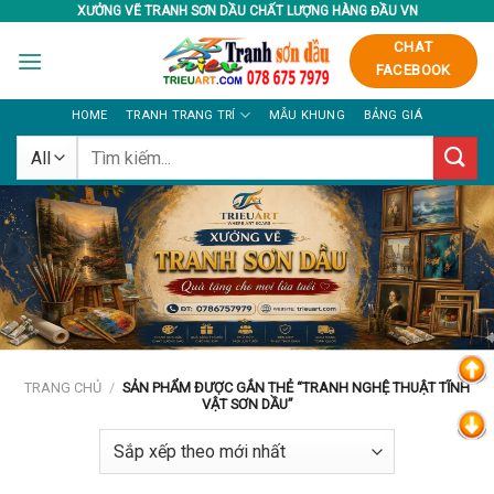
Skip
XƯỞNG VẼ TRANH SƠN DẦU CHẤT LƯỢNG HÀNG ĐẦU VN
to
CHAT
content
FACEBOOK
HOME
TRANH TRANG TRÍ
MẪU KHUNG
BẢNG GIÁ
Tìm
kiếm:
TRANG CHỦ
/
SẢN PHẨM ĐƯỢC GẮN THẺ “TRANH NGHỆ THUẬT TĨNH
VẬT SƠN DẦU”