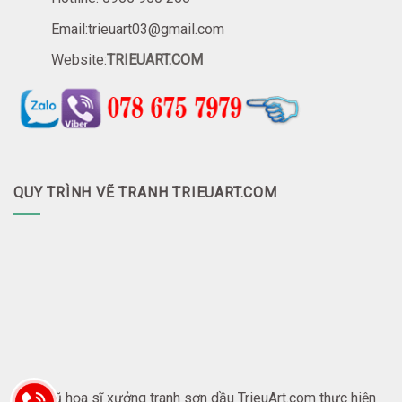
Email:trieuart03@gmail.com
Website:
TRIEUART.COM
QUY TRÌNH VẼ TRANH TRIEUART.COM
Đội ngũ họa sĩ xưởng tranh sơn dầu TrieuArt.com thực hiện