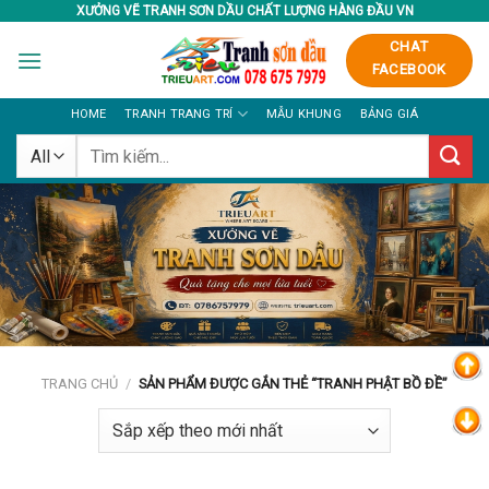
Skip
XƯỞNG VẼ TRANH SƠN DẦU CHẤT LƯỢNG HÀNG ĐẦU VN
to
CHAT
content
FACEBOOK
HOME
TRANH TRANG TRÍ
MẪU KHUNG
BẢNG GIÁ
Tìm
kiếm:
TRANG CHỦ
/
SẢN PHẨM ĐƯỢC GẮN THẺ “TRANH PHẬT BỒ ĐỀ”