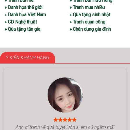
» Tranh bát mã
» Tranh Bùi Hữu Hùng
» Danh họa thế giới
» Tranh mua nhiều
» Danh họa Việt Nam
» Qùa tặng sinh nhật
» CD Nghệ thuật
» Tranh quan công
» Qùa tặng tân gia
» Chân dung gia đình
Ý KIẾN KHÁCH HÀNG
Anh ơi tranh vẽ quá tuyệt luôn ạ, em cứ ngắm mãi