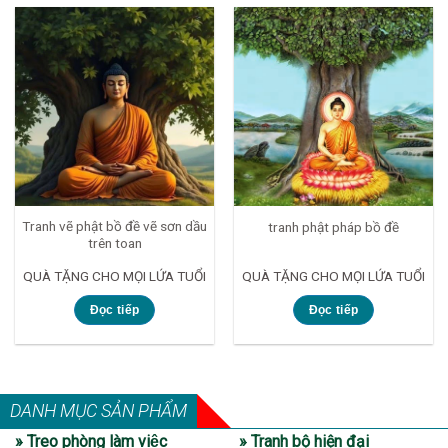
Tranh vẽ phật bồ đề vẽ sơn dầu
tranh phật pháp bồ đề
trên toan
QUÀ TẶNG CHO MỌI LỨA TUỔI
QUÀ TẶNG CHO MỌI LỨA TUỔI
Đọc tiếp
Đọc tiếp
DANH MỤC SẢN PHẨM
» Treo phòng làm việc
» Tranh bộ hiện đại