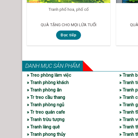
Tranh phố hoa, phố cổ
QUÀ TẶNG CHO MỌI LỨA TUỔI
QUÀ
Đọc tiếp
DANH MỤC SẢN PHẨM
» Treo phòng làm việc
» Tranh b
» Tranh phòng khách
» Tranh t
» Tranh phòng ăn
» Tranh p
» Tr treo cầu thang
» Tranh c
» Tranh phòng ngủ
» Tranh 
» Tr treo quán cafe
» Tranh t
» Tranh trừu tượng
» Tranh 
» Tranh làng quê
» Tranh 
» Tranh phong thủy
» Tranh 