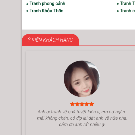
» Tranh phong cảnh
» Tranh 
» Tranh Khỏa Thân
» Tranh c
Ý KIẾN KHÁCH HÀNG
Anh ơi tranh vẽ quá tuyệt luôn ạ, em cứ ngắm
mãi không chán, có dịp lại đặt anh vẽ nữa nha.
cảm ơn anh rất nhiều ạ!