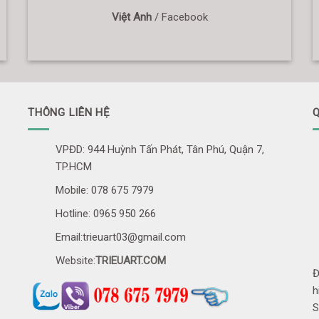
Việt Anh
/
Facebook
THÔNG LIÊN HỆ
Q
VPĐD: 944 Huỳnh Tấn Phát, Tân Phú, Quận 7,
TP.HCM
Mobile: 078 675 7979
Hotline: 0965 950 266
Email:trieuart03@gmail.com
Website:
TRIEUART.COM
Đ
h
S