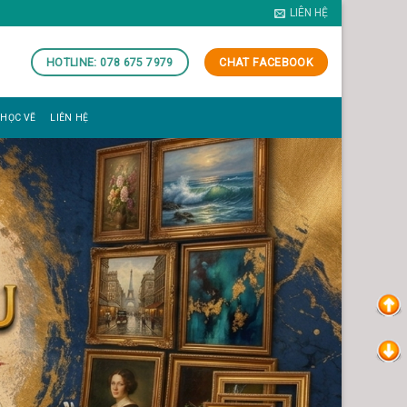
LIÊN HỆ
HOTLINE: 078 675 7979
CHAT FACEBOOK
 HỌC VẼ
LIÊN HỆ