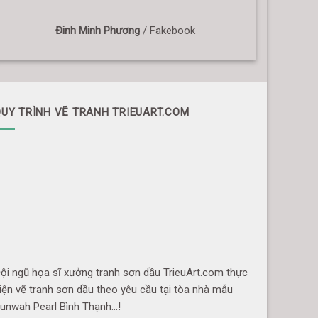
Đinh Minh Phương
/
Fakebook
UY TRÌNH VẼ TRANH TRIEUART.COM
ội ngũ họa sĩ xưởng tranh sơn dầu TrieuArt.com thực
iện vẽ tranh sơn dầu theo yêu cầu tại tòa nhà mẫu
unwah Pearl Bình Thạnh…!