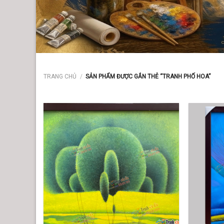
TRANG CHỦ
/
SẢN PHẨM ĐƯỢC GẮN THẺ “TRANH PHỐ HOA”