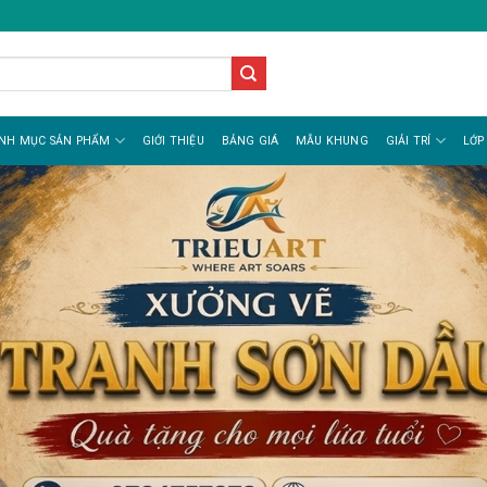
NH MỤC SẢN PHẨM
GIỚI THIỆU
BẢNG GIÁ
MẪU KHUNG
GIẢI TRÍ
LỚP