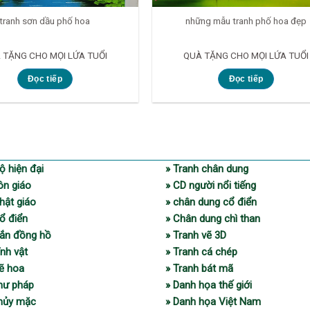
tranh sơn dầu phố hoa
những mẫu tranh phố hoa đẹp
 TẶNG CHO MỌI LỨA TUỔI
QUÀ TẶNG CHO MỌI LỨA TUỔI
Đọc tiếp
Đọc tiếp
ộ hiện đại
» Tranh chân dung
ôn giáo
» CD người nổi tiếng
hật giáo
» chân dung cổ điển
ổ điển
» Chân dung chì than
gắn đồng hồ
» Tranh vẽ 3D
ĩnh vật
» Tranh cá chép
vẽ hoa
» Tranh bát mã
thư pháp
» Danh họa thế giới
thủy mặc
» Danh họa Việt Nam