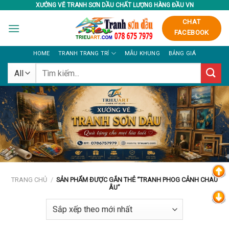
Skip
XƯỞNG VẼ TRANH SƠN DẦU CHẤT LƯỢNG HÀNG ĐẦU VN
to
CHAT
content
FACEBOOK
HOME
TRANH TRANG TRÍ
MẪU KHUNG
BẢNG GIÁ
Tìm
kiếm:
TRANG CHỦ
/
SẢN PHẨM ĐƯỢC GẮN THẺ “TRANH PHOG CẢNH CHAU
ÂU”