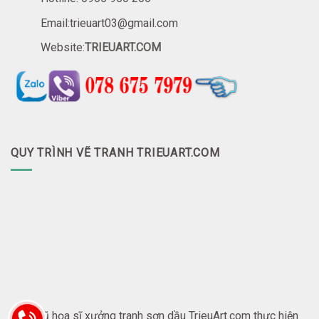
Email:trieuart03@gmail.com
Website:
TRIEUART.COM
QUY TRÌNH VẼ TRANH TRIEUART.COM
Đội ngũ họa sĩ xưởng tranh sơn dầu TrieuArt.com thực hiện