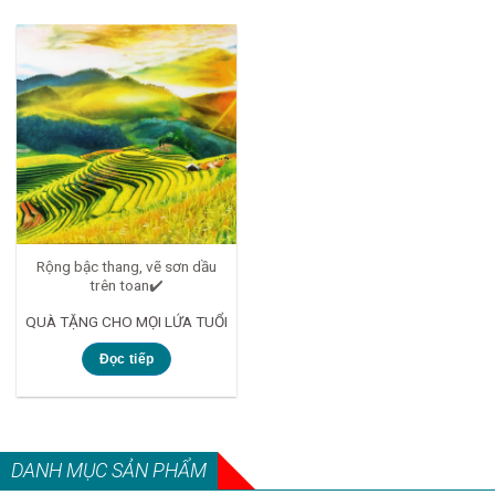
Rộng bậc thang, vẽ sơn dầu
trên toan✔️
QUÀ TẶNG CHO MỌI LỨA TUỔI
Đọc tiếp
DANH MỤC SẢN PHẨM