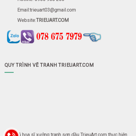
Email:trieuart03@gmail.com
Website:
TRIEUART.COM
QUY TRÌNH VẼ TRANH TRIEUART.COM
Đội ngũ họa sĩ xưởng tranh sơn dầu TrieuArt.com thực hiện