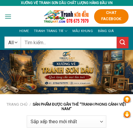
Skip
XƯỞNG VẼ TRANH SƠN DẦU CHẤT LƯỢNG HÀNG ĐẦU VN
to
CHAT
content
FACEBOOK
HOME
TRANH TRANG TRÍ
MẪU KHUNG
BẢNG GIÁ
Tìm
kiếm:
TRANG CHỦ
/
SẢN PHẨM ĐƯỢC GẮN THẺ “TRANH PHONG CẢNH VIỆT
NAM”