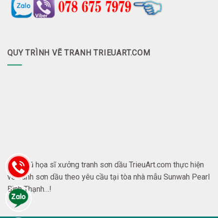
QUY TRÌNH VẼ TRANH TRIEUART.COM
Đội ngũ họa sĩ xưởng tranh sơn dầu TrieuArt.com thực hiện
vẽ tranh sơn dầu theo yêu cầu tại tòa nhà mẫu Sunwah Pearl
Bình Thạnh…!