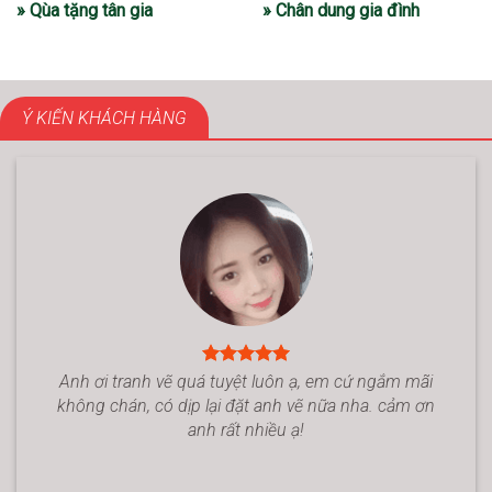
» Qùa tặng tân gia
» Chân dung gia đình
Ý KIẾN KHÁCH HÀNG
Anh ơi tranh vẽ quá tuyệt luôn ạ, em cứ ngắm mãi
không chán, có dịp lại đặt anh vẽ nữa nha. cảm ơn
anh rất nhiều ạ!