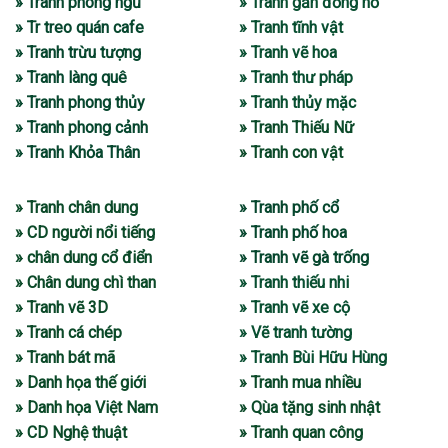
» Tranh phòng ngủ
» Tranh gắn đồng hồ
» Tr treo quán cafe
» Tranh tĩnh vật
» Tranh trừu tượng
» Tranh vẽ hoa
» Tranh làng quê
» Tranh thư pháp
» Tranh phong thủy
» Tranh thủy mặc
» Tranh phong cảnh
» Tranh Thiếu Nữ
» Tranh Khỏa Thân
» Tranh con vật
» Tranh chân dung
» Tranh phố cổ
» CD người nổi tiếng
» Tranh phố hoa
» chân dung cổ điển
» Tranh vẽ gà trống
» Chân dung chì than
» Tranh thiếu nhi
» Tranh vẽ 3D
» Tranh vẽ xe cộ
» Tranh cá chép
» Vẽ tranh tường
» Tranh bát mã
» Tranh Bùi Hữu Hùng
» Danh họa thế giới
» Tranh mua nhiều
» Danh họa Việt Nam
» Qùa tặng sinh nhật
» CD Nghệ thuật
» Tranh quan công