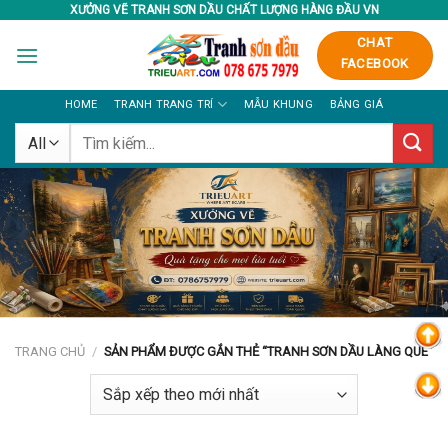
Skip
XƯỞNG VẼ TRANH SƠN DẦU CHẤT LƯỢNG HÀNG ĐẦU VN
to
CHAT
content
FACEBOOK
HOME
TRANH TRANG TRÍ
MẪU KHUNG
BẢNG GIÁ
Tìm
kiếm:
TRANG CHỦ
/
SẢN PHẨM ĐƯỢC GẮN THẺ “TRANH SƠN DẦU LÀNG QUÊ”