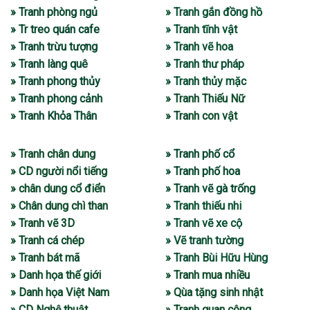
» Tranh phòng ngủ
» Tranh gắn đồng hồ
» Tr treo quán cafe
» Tranh tĩnh vật
» Tranh trừu tượng
» Tranh vẽ hoa
» Tranh làng quê
» Tranh thư pháp
» Tranh phong thủy
» Tranh thủy mặc
» Tranh phong cảnh
» Tranh Thiếu Nữ
» Tranh Khỏa Thân
» Tranh con vật
» Tranh chân dung
» Tranh phố cổ
» CD người nổi tiếng
» Tranh phố hoa
» chân dung cổ điển
» Tranh vẽ gà trống
» Chân dung chì than
» Tranh thiếu nhi
» Tranh vẽ 3D
» Tranh vẽ xe cộ
» Tranh cá chép
» Vẽ tranh tường
» Tranh bát mã
» Tranh Bùi Hữu Hùng
» Danh họa thế giới
» Tranh mua nhiều
» Danh họa Việt Nam
» Qùa tặng sinh nhật
» CD Nghệ thuật
» Tranh quan công