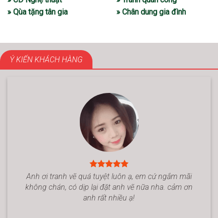
» Qùa tặng tân gia
» Chân dung gia đình
Ý KIẾN KHÁCH HÀNG
Anh ơi tranh vẽ quá tuyệt luôn ạ, em cứ ngắm mãi
không chán, có dịp lại đặt anh vẽ nữa nha. cảm ơn
anh rất nhiều ạ!