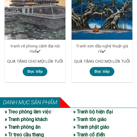
tranh vẽ phong cảnh đại nội
Tranh sơn dầu nghệ thuật giá
Huế✔️
rẻ✔️
QUÀ TẶNG CHO MỌI LỨA TUỔI
QUÀ TẶNG CHO MỌI LỨA TUỔI
Đọc tiếp
Đọc tiếp
DANH MỤC SẢN PHẨM
» Treo phòng làm việc
» Tranh bộ hiện đại
» Tranh phòng khách
» Tranh tôn giáo
» Tranh phòng ăn
» Tranh phật giáo
» Tr treo cầu thang
» Tranh cổ điển