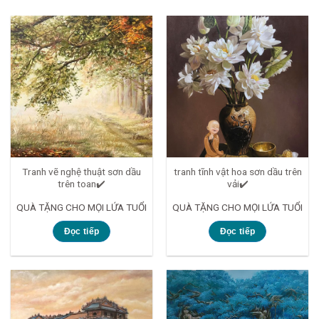
Tranh vẽ nghệ thuật sơn dầu
tranh tĩnh vật hoa sơn dầu trên
trên toan✔️
vải✔️
QUÀ TẶNG CHO MỌI LỨA TUỔI
QUÀ TẶNG CHO MỌI LỨA TUỔI
Đọc tiếp
Đọc tiếp