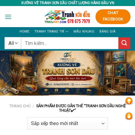
Skip
XƯỞNG VẼ TRANH SƠN DẦU CHẤT LƯỢNG HÀNG ĐẦU VN
to
CHAT
content
FACEBOOK
HOME
TRANH TRANG TRÍ
MẪU KHUNG
BẢNG GIÁ
Tìm
kiếm:
TRANG CHỦ
/
SẢN PHẨM ĐƯỢC GẮN THẺ “TRANH SƠN DẦU NGHỆ
THUẬT✔️”