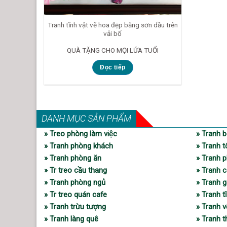
Tranh tĩnh vật vẽ hoa đẹp bằng sơn dầu trên
vải bố
QUÀ TẶNG CHO MỌI LỨA TUỔI
Đọc tiếp
DANH MỤC SẢN PHẨM
» Treo phòng làm việc
» Tranh b
» Tranh phòng khách
» Tranh t
» Tranh phòng ăn
» Tranh p
» Tr treo cầu thang
» Tranh c
» Tranh phòng ngủ
» Tranh 
» Tr treo quán cafe
» Tranh t
» Tranh trừu tượng
» Tranh 
» Tranh làng quê
» Tranh 