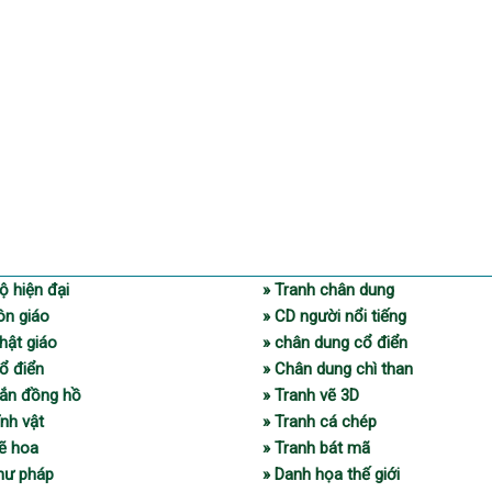
ộ hiện đại
» Tranh chân dung
ôn giáo
» CD người nổi tiếng
hật giáo
» chân dung cổ điển
ổ điển
» Chân dung chì than
gắn đồng hồ
» Tranh vẽ 3D
ĩnh vật
» Tranh cá chép
vẽ hoa
» Tranh bát mã
thư pháp
» Danh họa thế giới