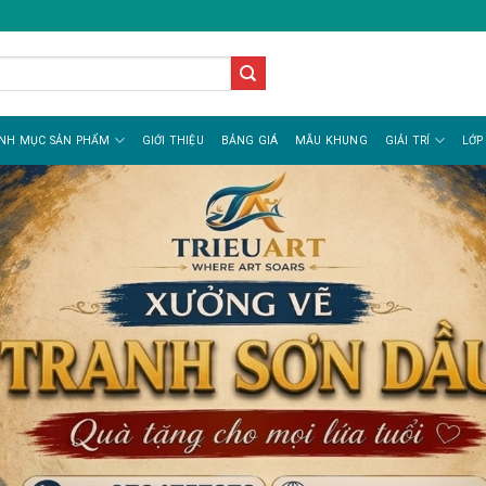
NH MỤC SẢN PHẨM
GIỚI THIỆU
BẢNG GIÁ
MẪU KHUNG
GIẢI TRÍ
LỚP