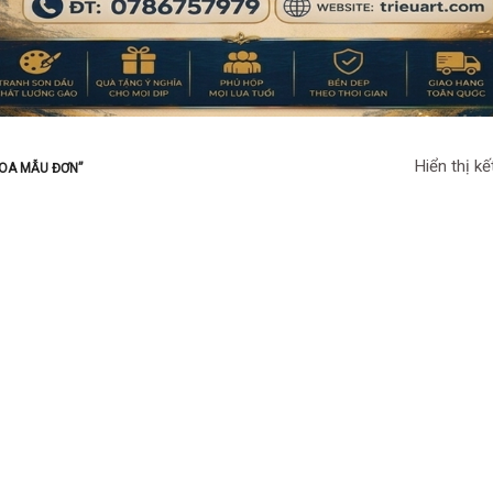
Hiển thị kế
HOA MẪU ĐƠN”