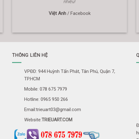
nhiều!
Việt Anh
/
Facebook
THÔNG LIÊN HỆ
Q
VPĐD: 944 Huỳnh Tấn Phát, Tân Phú, Quận 7,
TP.HCM
Mobile: 078 675 7979
Hotline: 0965 950 266
Email:trieuart03@gmail.com
Website:
TRIEUART.COM
Đ
h