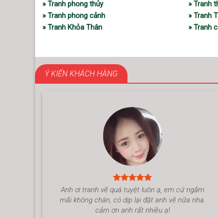
» Tranh phong thủy
» Tranh 
» Tranh phong cảnh
» Tranh 
» Tranh Khỏa Thân
» Tranh c
Ý KIẾN KHÁCH HÀNG
Anh ơi tranh vẽ quá tuyệt luôn ạ, em cứ ngắm
mãi không chán, có dịp lại đặt anh vẽ nữa nha.
cảm ơn anh rất nhiều ạ!