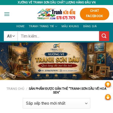
Skip
XƯỞNG VẼ TRANH SƠN DẦU CHẤT LƯỢNG HÀNG ĐẦU VN
to
CHAT
content
FACEBOOK
HOME
TRANH TRANG TRÍ
MẪU KHUNG
BẢNG GIÁ
Tìm
kiếm:
TRANG CHỦ
/
SẢN PHẨM ĐƯỢC GẮN THẺ “TRANH SƠN DẦU VẼ HOA
SEN”