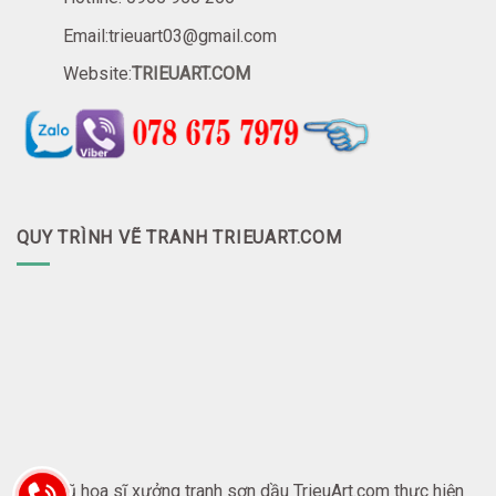
Email:trieuart03@gmail.com
Website:
TRIEUART.COM
QUY TRÌNH VẼ TRANH TRIEUART.COM
Đội ngũ họa sĩ xưởng tranh sơn dầu TrieuArt.com thực hiện